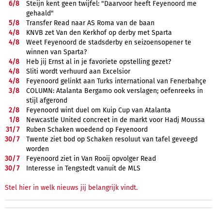
6/
8
Steijn kent geen twijfel: "Daarvoor heeft Feyenoord me
gehaald"
5/
8
Transfer Read naar AS Roma van de baan
4/
8
KNVB zet Van den Kerkhof op derby met Sparta
4/
8
Weet Feyenoord de stadsderby en seizoensopener te
winnen van Sparta?
4/
8
Heb jij Ernst al in je favoriete opstelling gezet?
4/
8
Sliti wordt verhuurd aan Excelsior
4/
8
Feyenoord gelinkt aan Turks international van Fenerbahçe
3/
8
COLUMN: Atalanta Bergamo ook verslagen; oefenreeks in
stijl afgerond
2/
8
Feyenoord wint duel om Kuip Cup van Atalanta
1/
8
Newcastle United concreet in de markt voor Hadj Moussa
31/
7
Ruben Schaken woedend op Feyenoord
30/
7
Twente ziet bod op Schaken resoluut van tafel geveegd
worden
30/
7
Feyenoord ziet in Van Rooij opvolger Read
30/
7
Interesse in Tengstedt vanuit de MLS
Stel hier in welk nieuws jij belangrijk vindt.