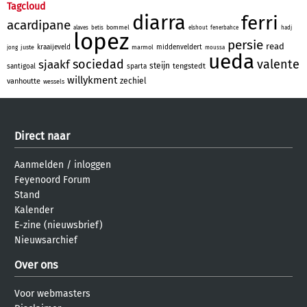
Tagcloud
diarra
ferri
acardipane
bommel
alaves
betis
elshout
fenerbahce
hadj
lopez
persie
read
kraaijeveld
middenveldert
juste
marmol
jong
moussa
ueda
sociedad
valente
sjaakf
steijn
tengstedt
santigoal
sparta
willykment
zechiel
vanhoutte
wessels
Direct naar
Aanmelden
/
inloggen
Feyenoord Forum
Stand
Kalender
E-zine (nieuwsbrief)
Nieuwsarchief
Over ons
Voor webmasters