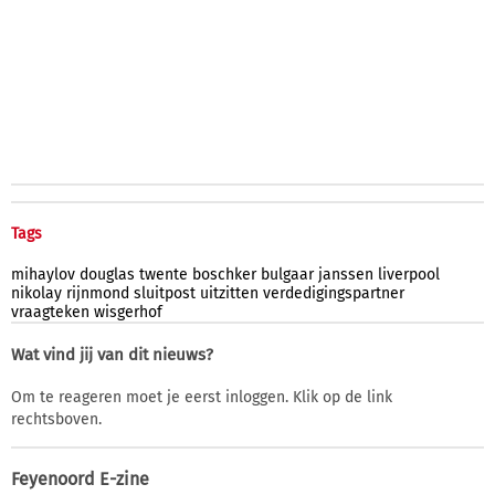
Tags
mihaylov
douglas
twente
boschker
bulgaar
janssen
liverpool
nikolay
rijnmond
sluitpost
uitzitten
verdedigingspartner
vraagteken
wisgerhof
Wat vind jij van dit nieuws?
Om te reageren moet je eerst inloggen. Klik op de link
rechtsboven.
Feyenoord E-zine