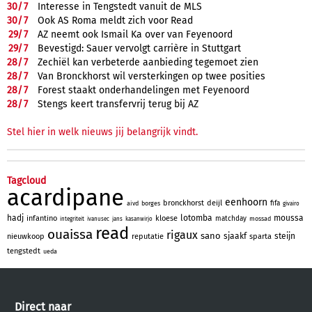
30/
7
Interesse in Tengstedt vanuit de MLS
30/
7
Ook AS Roma meldt zich voor Read
29/
7
AZ neemt ook Ismail Ka over van Feyenoord
29/
7
Bevestigd: Sauer vervolgt carrière in Stuttgart
28/
7
Zechiël kan verbeterde aanbieding tegemoet zien
28/
7
Van Bronckhorst wil versterkingen op twee posities
28/
7
Forest staakt onderhandelingen met Feyenoord
28/
7
Stengs keert transfervrij terug bij AZ
Stel hier in welk nieuws jij belangrijk vindt.
Tagcloud
acardipane
eenhoorn
bronckhorst
deijl
fifa
aivd
borges
givairo
hadj
lotomba
moussa
infantino
kloese
matchday
mossad
integriteit
ivanusec
jans
kasanwirjo
read
ouaissa
rigaux
sano
sjaakf
steijn
nieuwkoop
reputatie
sparta
tengstedt
ueda
Direct naar