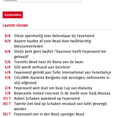
Laatste nieuws
6/
8
Steijn openhartig over debuutjaar bij Feyenoord
6/
8
Bayern haakte af voor Read door twijfelachtig
blessureverleden
6/
8
Steijn kent geen twijfel: "Daarvoor heeft Feyenoord me
gehaald"
5/
8
Transfer Read naar AS Roma van de baan
4/
8
Sliti wordt verhuurd aan Excelsior
4/
8
Feyenoord gelinkt aan Turks international van Fenerbahçe
3/
8
COLUMN: Atalanta Bergamo ook verslagen; oefenreeks in
stijl afgerond
2/
8
Feyenoord wint duel om Kuip Cup van Atalanta
1/
8
Newcastle United concreet in de markt voor Hadj Moussa
31/
7
Ruben Schaken woedend op Feyenoord
30/
7
Twente ziet bod op Schaken resoluut van tafel geveegd
worden
30/
7
Feyenoord ziet in Van Rooij opvolger Read