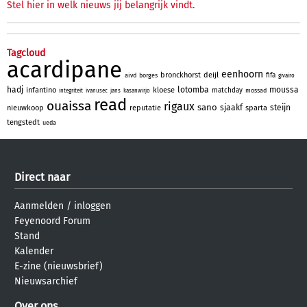
Stel hier in welk nieuws jij belangrijk vindt.
Tagcloud
acardipane
eenhoorn
bronckhorst
deijl
fifa
aivd
borges
givairo
hadj
lotomba
moussa
infantino
kloese
matchday
mossad
integriteit
ivanusec
jans
kasanwirjo
read
ouaissa
rigaux
sano
sjaakf
steijn
nieuwkoop
reputatie
sparta
tengstedt
ueda
Direct naar
Aanmelden
/
inloggen
Feyenoord Forum
Stand
Kalender
E-zine (nieuwsbrief)
Nieuwsarchief
Over ons