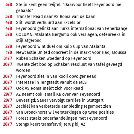
6/
8
Steijn kent geen twijfel: "Daarvoor heeft Feyenoord me
gehaald"
5/
8
Transfer Read naar AS Roma van de baan
4/
8
Sliti wordt verhuurd aan Excelsior
4/
8
Feyenoord gelinkt aan Turks international van Fenerbahçe
3/
8
COLUMN: Atalanta Bergamo ook verslagen; oefenreeks in
stijl afgerond
2/
8
Feyenoord wint duel om Kuip Cup van Atalanta
1/
8
Newcastle United concreet in de markt voor Hadj Moussa
31/
7
Ruben Schaken woedend op Feyenoord
30/
7
Twente ziet bod op Schaken resoluut van tafel geveegd
worden
30/
7
Feyenoord ziet in Van Rooij opvolger Read
30/
7
Interesse in Tengstedt vanuit de MLS
30/
7
Ook AS Roma meldt zich voor Read
29/
7
AZ neemt ook Ismail Ka over van Feyenoord
29/
7
Bevestigd: Sauer vervolgt carrière in Stuttgart
28/
7
Zechiël kan verbeterde aanbieding tegemoet zien
28/
7
Van Bronckhorst wil versterkingen op twee posities
28/
7
Forest staakt onderhandelingen met Feyenoord
28/
7
Stengs keert transfervrij terug bij AZ