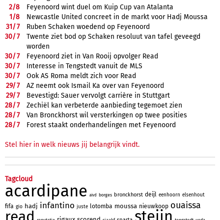
2/
8
Feyenoord wint duel om Kuip Cup van Atalanta
1/
8
Newcastle United concreet in de markt voor Hadj Moussa
31/
7
Ruben Schaken woedend op Feyenoord
30/
7
Twente ziet bod op Schaken resoluut van tafel geveegd
worden
30/
7
Feyenoord ziet in Van Rooij opvolger Read
30/
7
Interesse in Tengstedt vanuit de MLS
30/
7
Ook AS Roma meldt zich voor Read
29/
7
AZ neemt ook Ismail Ka over van Feyenoord
29/
7
Bevestigd: Sauer vervolgt carrière in Stuttgart
28/
7
Zechiël kan verbeterde aanbieding tegemoet zien
28/
7
Van Bronckhorst wil versterkingen op twee posities
28/
7
Forest staakt onderhandelingen met Feyenoord
Stel hier in welk nieuws jij belangrijk vindt.
Tagcloud
acardipane
deijl
bronckhorst
eenhoorn
elsenhout
borges
aivd
ouaissa
infantino
hadj
moussa
fifa
lotomba
nieuwkoop
gio
juste
steijn
read
rigaux
scorend
sparta
reputatie
sjaakf
tengstedt
ueda