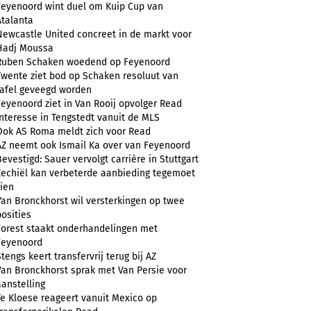
Feyenoord wint duel om Kuip Cup van
Atalanta
Newcastle United concreet in de markt voor
Hadj Moussa
Ruben Schaken woedend op Feyenoord
Twente ziet bod op Schaken resoluut van
tafel geveegd worden
Feyenoord ziet in Van Rooij opvolger Read
Interesse in Tengstedt vanuit de MLS
Ook AS Roma meldt zich voor Read
AZ neemt ook Ismail Ka over van Feyenoord
Bevestigd: Sauer vervolgt carrière in Stuttgart
Zechiël kan verbeterde aanbieding tegemoet
zien
Van Bronckhorst wil versterkingen op twee
posities
Forest staakt onderhandelingen met
Feyenoord
Stengs keert transfervrij terug bij AZ
Van Bronckhorst sprak met Van Persie voor
aanstelling
Te Kloese reageert vanuit Mexico op