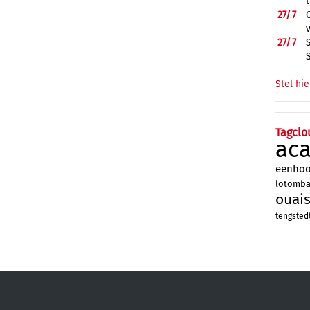
27/
7
27/
7
Stel hie
Tagclo
ac
eenho
lotomb
ouai
tengsted