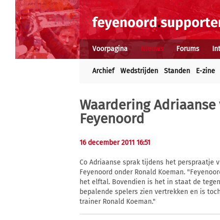
Voorpagina
Nieuws
Forums
In
Archief
Wedstrijden
Standen
E-zine
Waardering Adriaanse 
Feyenoord
16 december 2011 16:51
Co Adriaanse sprak tijdens het perspraatje vr
Feyenoord onder Ronald Koeman. "Feyenoord h
het elftal. Bovendien is het in staat de teg
bepalende spelers zien vertrekken en is toch
trainer Ronald Koeman."