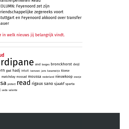
transferperikelen Read
COLUMN: Feyenoord zet zijn
vriendschappelijke zegereeks voort
Stuttgart en Feyenoord akkoord over transfer
Sauer
r in welk nieuws jij belangrijk vindt.
ud
ardipane
bronckhorst
deijl
aivd
borges
orn
hadj
gaal
intuit
kloese
ivanusec
jans
kasanwirjo
a
moussa
nieuwkoop
matchday
mossad
nederland
oranje
read
ssa
rigaux
sano
sjaakf
sparta
protect
t
ueda
valente