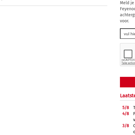
Meld je
Feyenoo
achtergr
voor.
Laatst
5/
8
4/
8
3/
8