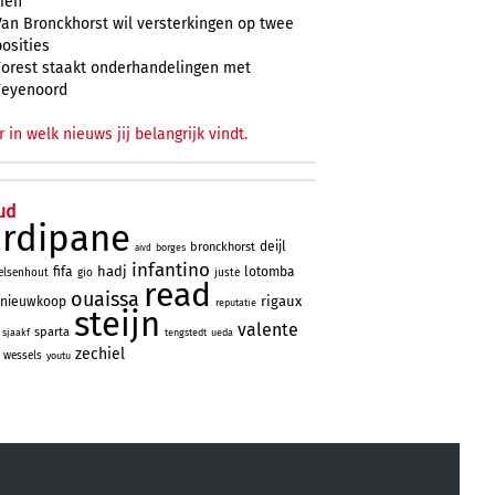
zien
Van Bronckhorst wil versterkingen op twee
posities
Forest staakt onderhandelingen met
Feyenoord
r in welk nieuws jij belangrijk vindt.
ud
ardipane
deijl
bronckhorst
borges
aivd
infantino
hadj
fifa
lotomba
elsenhout
gio
juste
read
ouaissa
rigaux
nieuwkoop
reputatie
steijn
valente
sparta
sjaakf
tengstedt
ueda
zechiel
wessels
youtu