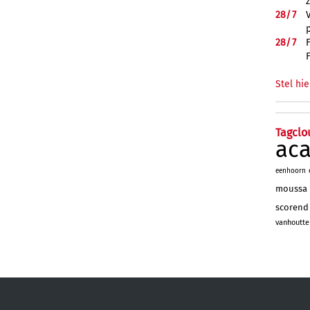
28/
7
28/
7
Stel hie
Tagclo
ac
eenhoorn
moussa
scorend
vanhoutte