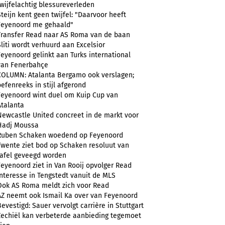
twijfelachtig blessureverleden
Steijn kent geen twijfel: "Daarvoor heeft
Feyenoord me gehaald"
Transfer Read naar AS Roma van de baan
Sliti wordt verhuurd aan Excelsior
Feyenoord gelinkt aan Turks international
van Fenerbahçe
COLUMN: Atalanta Bergamo ook verslagen;
oefenreeks in stijl afgerond
Feyenoord wint duel om Kuip Cup van
Atalanta
Newcastle United concreet in de markt voor
Hadj Moussa
Ruben Schaken woedend op Feyenoord
Twente ziet bod op Schaken resoluut van
tafel geveegd worden
Feyenoord ziet in Van Rooij opvolger Read
Interesse in Tengstedt vanuit de MLS
Ook AS Roma meldt zich voor Read
AZ neemt ook Ismail Ka over van Feyenoord
Bevestigd: Sauer vervolgt carrière in Stuttgart
Zechiël kan verbeterde aanbieding tegemoet