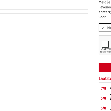
Meld je
Feyenoo
achterg
voor.
Laatst
7/
8
6/
8
6/
8