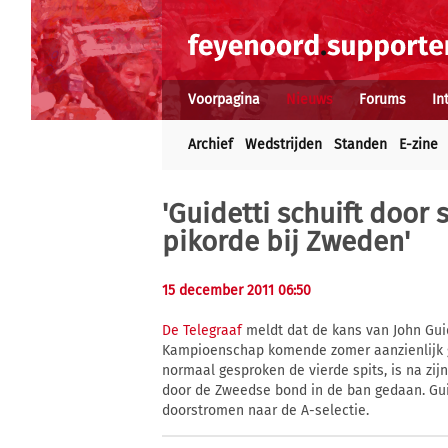
Voorpagina
Nieuws
Forums
In
Archief
Wedstrijden
Standen
E-zine
'Guidetti schuift door
pikorde bij Zweden'
15 december 2011 06:50
De Telegraaf
meldt dat de kans van John Gui
Kampioenschap komende zomer aanzienlijk gr
normaal gesproken de vierde spits, is na zij
door de Zweedse bond in de ban gedaan. Gui
doorstromen naar de A-selectie.