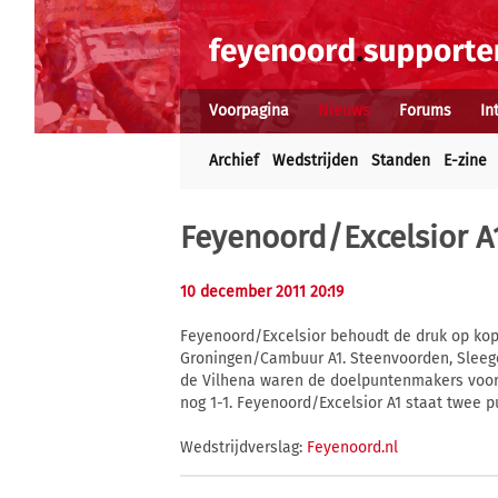
Voorpagina
Nieuws
Forums
In
Archief
Wedstrijden
Standen
E-zine
Feyenoord/Excelsior A1
10 december 2011 20:19
Feyenoord/Excelsior behoudt de druk op kopl
Groningen/Cambuur A1. Steenvoorden, Sleege
de Vilhena waren de doelpuntenmakers voor 
nog 1-1. Feyenoord/Excelsior A1 staat twee pu
Wedstrijdverslag:
Feyenoord.nl