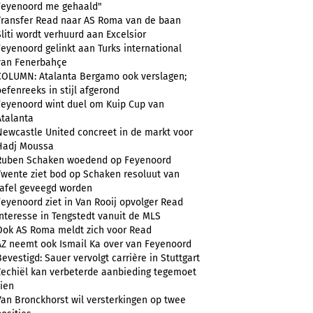
Feyenoord me gehaald"
Transfer Read naar AS Roma van de baan
Sliti wordt verhuurd aan Excelsior
Feyenoord gelinkt aan Turks international
van Fenerbahçe
COLUMN: Atalanta Bergamo ook verslagen;
oefenreeks in stijl afgerond
Feyenoord wint duel om Kuip Cup van
Atalanta
Newcastle United concreet in de markt voor
Hadj Moussa
Ruben Schaken woedend op Feyenoord
Twente ziet bod op Schaken resoluut van
tafel geveegd worden
Feyenoord ziet in Van Rooij opvolger Read
Interesse in Tengstedt vanuit de MLS
Ook AS Roma meldt zich voor Read
AZ neemt ook Ismail Ka over van Feyenoord
Bevestigd: Sauer vervolgt carrière in Stuttgart
Zechiël kan verbeterde aanbieding tegemoet
zien
Van Bronckhorst wil versterkingen op twee