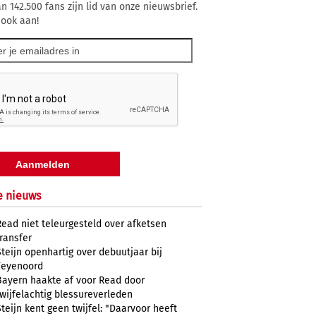
n 142.500 fans zijn lid van onze nieuwsbrief.
 ook aan!
e nieuws
Read niet teleurgesteld over afketsen
transfer
Steijn openhartig over debuutjaar bij
Feyenoord
Bayern haakte af voor Read door
twijfelachtig blessureverleden
Steijn kent geen twijfel: "Daarvoor heeft