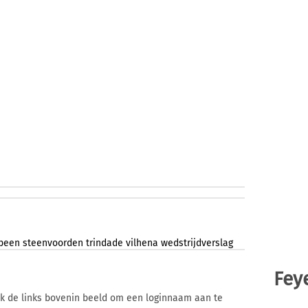
been
steenvoorden
trindade
vilhena
wedstrijdverslag
Fey
ik de links bovenin beeld om een loginnaam aan te