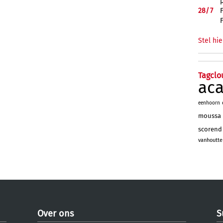
28/
7
Stel hie
Tagclo
ac
eenhoorn
moussa
scorend
vanhoutte
Over ons
S