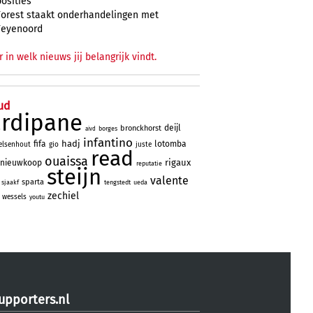
posities
Forest staakt onderhandelingen met
Feyenoord
r in welk nieuws jij belangrijk vindt.
ud
ardipane
deijl
bronckhorst
borges
aivd
infantino
hadj
fifa
lotomba
elsenhout
gio
juste
read
ouaissa
rigaux
nieuwkoop
reputatie
steijn
valente
sparta
sjaakf
tengstedt
ueda
zechiel
wessels
youtu
upporters.nl