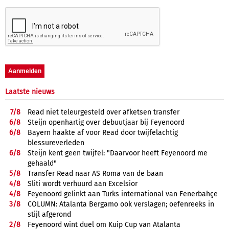
Laatste nieuws
7/
8
Read niet teleurgesteld over afketsen transfer
6/
8
Steijn openhartig over debuutjaar bij Feyenoord
6/
8
Bayern haakte af voor Read door twijfelachtig
blessureverleden
6/
8
Steijn kent geen twijfel: "Daarvoor heeft Feyenoord me
gehaald"
5/
8
Transfer Read naar AS Roma van de baan
4/
8
Sliti wordt verhuurd aan Excelsior
4/
8
Feyenoord gelinkt aan Turks international van Fenerbahçe
3/
8
COLUMN: Atalanta Bergamo ook verslagen; oefenreeks in
stijl afgerond
2/
8
Feyenoord wint duel om Kuip Cup van Atalanta