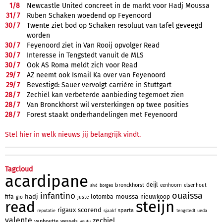
1/
8
Newcastle United concreet in de markt voor Hadj Moussa
31/
7
Ruben Schaken woedend op Feyenoord
30/
7
Twente ziet bod op Schaken resoluut van tafel geveegd
worden
30/
7
Feyenoord ziet in Van Rooij opvolger Read
30/
7
Interesse in Tengstedt vanuit de MLS
30/
7
Ook AS Roma meldt zich voor Read
29/
7
AZ neemt ook Ismail Ka over van Feyenoord
29/
7
Bevestigd: Sauer vervolgt carrière in Stuttgart
28/
7
Zechiël kan verbeterde aanbieding tegemoet zien
28/
7
Van Bronckhorst wil versterkingen op twee posities
28/
7
Forest staakt onderhandelingen met Feyenoord
Stel hier in welk nieuws jij belangrijk vindt.
Tagcloud
acardipane
deijl
bronckhorst
eenhoorn
elsenhout
borges
aivd
ouaissa
infantino
hadj
moussa
fifa
lotomba
nieuwkoop
gio
juste
steijn
read
rigaux
scorend
sparta
reputatie
sjaakf
tengstedt
ueda
valente
zechiel
vanhoutte
wessels
youtu