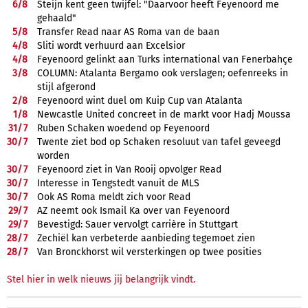
6/
8
Steijn kent geen twijfel: "Daarvoor heeft Feyenoord me
gehaald"
5/
8
Transfer Read naar AS Roma van de baan
4/
8
Sliti wordt verhuurd aan Excelsior
4/
8
Feyenoord gelinkt aan Turks international van Fenerbahçe
3/
8
COLUMN: Atalanta Bergamo ook verslagen; oefenreeks in
stijl afgerond
2/
8
Feyenoord wint duel om Kuip Cup van Atalanta
1/
8
Newcastle United concreet in de markt voor Hadj Moussa
31/
7
Ruben Schaken woedend op Feyenoord
30/
7
Twente ziet bod op Schaken resoluut van tafel geveegd
worden
30/
7
Feyenoord ziet in Van Rooij opvolger Read
30/
7
Interesse in Tengstedt vanuit de MLS
30/
7
Ook AS Roma meldt zich voor Read
29/
7
AZ neemt ook Ismail Ka over van Feyenoord
29/
7
Bevestigd: Sauer vervolgt carrière in Stuttgart
28/
7
Zechiël kan verbeterde aanbieding tegemoet zien
28/
7
Van Bronckhorst wil versterkingen op twee posities
Stel hier in welk nieuws jij belangrijk vindt.