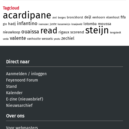
Tagcloud
acardipane
deijl
fifa
bronckhorst
eenhoorn
elsenhout
borges
aivd
infantino
hadj
moussa
lotomba
gio
juste
ivanusec
kasanwirjo
kraaijeveld
steijn
read
ouaissa
rigaux
scorend
nieuwkoop
tengstedt
valente
zechiel
wessels
vanhoutte
ueda
youtu
Direct naar
Aanmelden
/
inloggen
Feyenoord Forum
Stand
Kalender
E-zine (nieuwsbrief)
Nieuwsarchief
Over ons
Voor webmasters