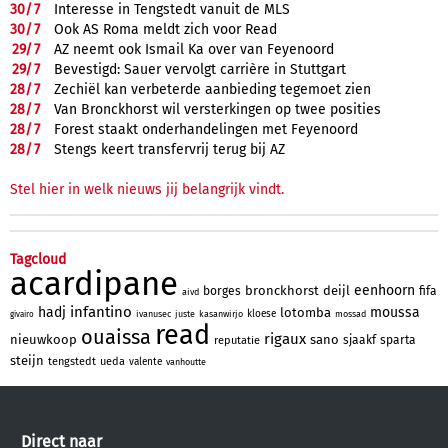
30/
7
Interesse in Tengstedt vanuit de MLS
30/
7
Ook AS Roma meldt zich voor Read
29/
7
AZ neemt ook Ismail Ka over van Feyenoord
29/
7
Bevestigd: Sauer vervolgt carrière in Stuttgart
28/
7
Zechiël kan verbeterde aanbieding tegemoet zien
28/
7
Van Bronckhorst wil versterkingen op twee posities
28/
7
Forest staakt onderhandelingen met Feyenoord
28/
7
Stengs keert transfervrij terug bij AZ
Stel hier in welk nieuws jij belangrijk vindt.
Tagcloud
acardipane
eenhoorn
bronckhorst
deijl
borges
fifa
aivd
infantino
hadj
moussa
lotomba
kloese
ivanusec
juste
kasanwirjo
mossad
givairo
read
ouaissa
rigaux
nieuwkoop
sano
sjaakf
sparta
reputatie
steijn
tengstedt
ueda
valente
vanhoutte
Direct naar