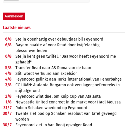
Laatste nieuws
6/
8
Steijn openhartig over debuutjaar bij Feyenoord
6/
8
Bayern haakte af voor Read door twijfelachtig
blessureverleden
6/
8
Steijn kent geen twijfel: "Daarvoor heeft Feyenoord me
gehaald"
5/
8
Transfer Read naar AS Roma van de baan
4/
8
Sliti wordt verhuurd aan Excelsior
4/
8
Feyenoord gelinkt aan Turks international van Fenerbahçe
3/
8
COLUMN: Atalanta Bergamo ook verslagen; oefenreeks in
stijl afgerond
2/
8
Feyenoord wint duel om Kuip Cup van Atalanta
1/
8
Newcastle United concreet in de markt voor Hadj Moussa
31/
7
Ruben Schaken woedend op Feyenoord
30/
7
Twente ziet bod op Schaken resoluut van tafel geveegd
worden
30/
7
Feyenoord ziet in Van Rooij opvolger Read