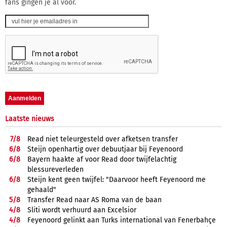
fans gingen je al voor.
Laatste nieuws
7/
8
Read niet teleurgesteld over afketsen transfer
6/
8
Steijn openhartig over debuutjaar bij Feyenoord
6/
8
Bayern haakte af voor Read door twijfelachtig
blessureverleden
6/
8
Steijn kent geen twijfel: "Daarvoor heeft Feyenoord me
gehaald"
5/
8
Transfer Read naar AS Roma van de baan
4/
8
Sliti wordt verhuurd aan Excelsior
4/
8
Feyenoord gelinkt aan Turks international van Fenerbahçe