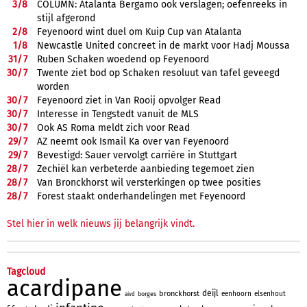
3/
8
COLUMN: Atalanta Bergamo ook verslagen; oefenreeks in
stijl afgerond
2/
8
Feyenoord wint duel om Kuip Cup van Atalanta
1/
8
Newcastle United concreet in de markt voor Hadj Moussa
31/
7
Ruben Schaken woedend op Feyenoord
30/
7
Twente ziet bod op Schaken resoluut van tafel geveegd
worden
30/
7
Feyenoord ziet in Van Rooij opvolger Read
30/
7
Interesse in Tengstedt vanuit de MLS
30/
7
Ook AS Roma meldt zich voor Read
29/
7
AZ neemt ook Ismail Ka over van Feyenoord
29/
7
Bevestigd: Sauer vervolgt carrière in Stuttgart
28/
7
Zechiël kan verbeterde aanbieding tegemoet zien
28/
7
Van Bronckhorst wil versterkingen op twee posities
28/
7
Forest staakt onderhandelingen met Feyenoord
Stel hier in welk nieuws jij belangrijk vindt.
Tagcloud
acardipane
deijl
bronckhorst
eenhoorn
elsenhout
borges
aivd