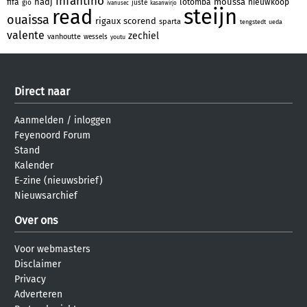
infantino
hadj
moussa
fifa
lotomba
nieuwkoop
gio
juste
ivanusec
kasanwirjo
steijn
read
ouaissa
rigaux
scorend
sparta
tengstedt
ueda
valente
zechiel
vanhoutte
wessels
youtu
Direct naar
Aanmelden
/
inloggen
Feyenoord Forum
Stand
Kalender
E-zine (nieuwsbrief)
Nieuwsarchief
Over ons
Voor webmasters
Disclaimer
Privacy
Adverteren