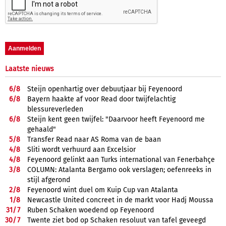
Laatste nieuws
6/
8
Steijn openhartig over debuutjaar bij Feyenoord
6/
8
Bayern haakte af voor Read door twijfelachtig
blessureverleden
6/
8
Steijn kent geen twijfel: "Daarvoor heeft Feyenoord me
gehaald"
5/
8
Transfer Read naar AS Roma van de baan
4/
8
Sliti wordt verhuurd aan Excelsior
4/
8
Feyenoord gelinkt aan Turks international van Fenerbahçe
3/
8
COLUMN: Atalanta Bergamo ook verslagen; oefenreeks in
stijl afgerond
2/
8
Feyenoord wint duel om Kuip Cup van Atalanta
1/
8
Newcastle United concreet in de markt voor Hadj Moussa
31/
7
Ruben Schaken woedend op Feyenoord
30/
7
Twente ziet bod op Schaken resoluut van tafel geveegd