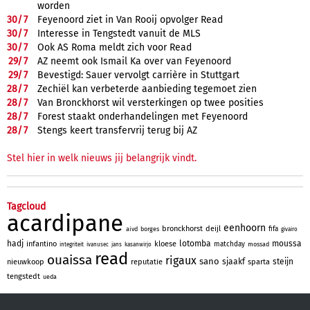
worden
30/
7
Feyenoord ziet in Van Rooij opvolger Read
30/
7
Interesse in Tengstedt vanuit de MLS
30/
7
Ook AS Roma meldt zich voor Read
29/
7
AZ neemt ook Ismail Ka over van Feyenoord
29/
7
Bevestigd: Sauer vervolgt carrière in Stuttgart
28/
7
Zechiël kan verbeterde aanbieding tegemoet zien
28/
7
Van Bronckhorst wil versterkingen op twee posities
28/
7
Forest staakt onderhandelingen met Feyenoord
28/
7
Stengs keert transfervrij terug bij AZ
Stel hier in welk nieuws jij belangrijk vindt.
Tagcloud
acardipane
eenhoorn
bronckhorst
deijl
fifa
aivd
borges
givairo
hadj
lotomba
moussa
infantino
kloese
matchday
mossad
integriteit
ivanusec
jans
kasanwirjo
read
ouaissa
rigaux
sano
sjaakf
steijn
nieuwkoop
reputatie
sparta
tengstedt
ueda