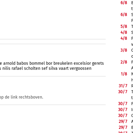
6/
8
6/
8
5/
8
4/
8
4/
8
3/
8
2/
8
ie
arnold
babos
bommel
bor
breukelen
excelsior
gerets
s
nilis
rafael
scholten
sef
silva
vaart
vergoossen
1/
8
31/
7
30/
7
op de link rechtsboven.
30/
7
30/
7
30/
7
29/
7
29/
7