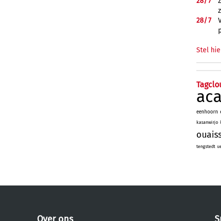
28/
7
28/
7
Stel hie
Tagclo
ac
eenhoorn
kasanwirjo
ouais
tengstedt
u
Over ons
S