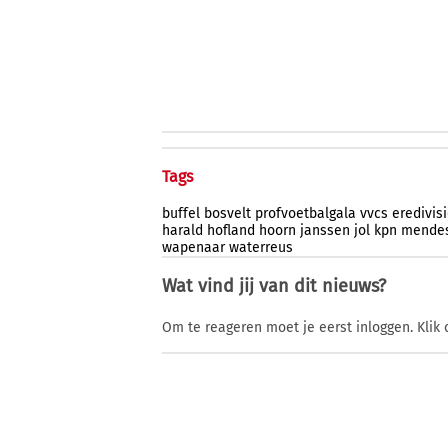
Tags
buffel
bosvelt
profvoetbalgala
vvcs
eredivis
harald
hofland
hoorn
janssen
jol
kpn
mende
wapenaar
waterreus
Wat vind jij van dit nieuws?
Om te reageren moet je eerst inloggen. Klik 