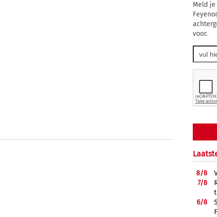
Meld je
Feyenoo
achterg
voor.
Laatst
8/
8
7/
8
6/
8