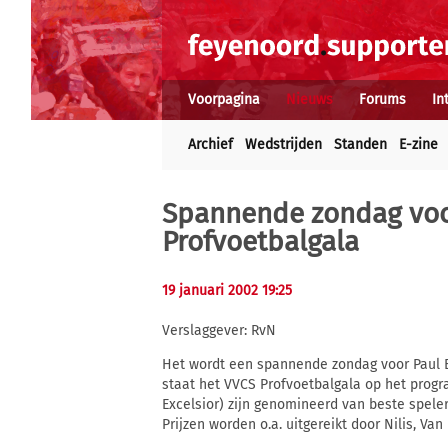
Voorpagina
Nieuws
Forums
In
Archief
Wedstrijden
Standen
E-zine
Spannende zondag voor
Profvoetbalgala
19 januari 2002 19:25
Verslaggever: RvN
Het wordt een spannende zondag voor Paul 
staat het VVCS Profvoetbalgala op het prog
Excelsior) zijn genomineerd van beste speler 
Prijzen worden o.a. uitgereikt door Nilis, Va