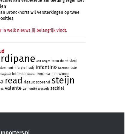
Zechiël kan verbeterde aanbieding tegemoet
zien
Van Bronckhorst wil versterkingen op twee
posities
r in welk nieuws jij belangrijk vindt.
ud
ardipane
deijl
bronckhorst
borges
aivd
infantino
hadj
fifa
elsenhout
gio
juste
ivanusec
moussa
lotomba
nieuwkoop
kraaijeveld
marmol
steijn
read
sa
rigaux
scorend
valente
zechiel
wessels
vanhoutte
eda
upporters.nl