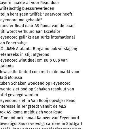
Bayern haakte af voor Read door
twijfelachtig blessureverleden
Steijn kent geen twijfel: "Daarvoor heeft
Feyenoord me gehaald"
Transfer Read naar AS Roma van de baan
Sliti wordt verhuurd aan Excelsior
Feyenoord gelinkt aan Turks international
van Fenerbahçe
COLUMN: Atalanta Bergamo ook verslagen;
oefenreeks in stijl afgerond
Feyenoord wint duel om Kuip Cup van
Atalanta
Newcastle United concreet in de markt voor
Hadj Moussa
Ruben Schaken woedend op Feyenoord
Twente ziet bod op Schaken resoluut van
tafel geveegd worden
Feyenoord ziet in Van Rooij opvolger Read
Interesse in Tengstedt vanuit de MLS
Ook AS Roma meldt zich voor Read
AZ neemt ook Ismail Ka over van Feyenoord
Bevestigd: Sauer vervolgt carrière in Stuttgart