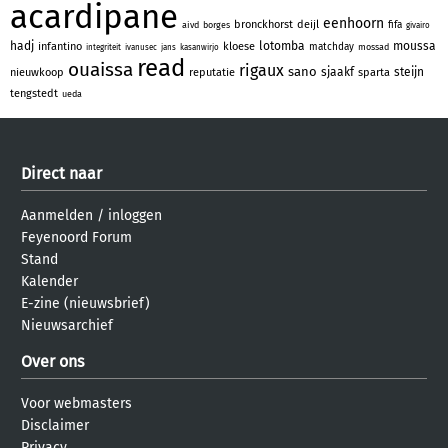
acardipane
eenhoorn
bronckhorst
deijl
fifa
aivd
borges
givairo
hadj
lotomba
moussa
infantino
kloese
matchday
mossad
integriteit
ivanusec
jans
kasanwirjo
read
ouaissa
rigaux
sano
sjaakf
steijn
nieuwkoop
reputatie
sparta
tengstedt
ueda
Direct naar
Aanmelden
/
inloggen
Feyenoord Forum
Stand
Kalender
E-zine (nieuwsbrief)
Nieuwsarchief
Over ons
Voor webmasters
Disclaimer
Privacy