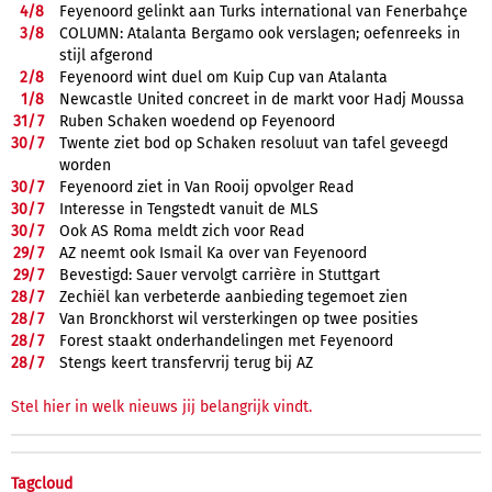
4/
8
Feyenoord gelinkt aan Turks international van Fenerbahçe
3/
8
COLUMN: Atalanta Bergamo ook verslagen; oefenreeks in
stijl afgerond
2/
8
Feyenoord wint duel om Kuip Cup van Atalanta
1/
8
Newcastle United concreet in de markt voor Hadj Moussa
31/
7
Ruben Schaken woedend op Feyenoord
30/
7
Twente ziet bod op Schaken resoluut van tafel geveegd
worden
30/
7
Feyenoord ziet in Van Rooij opvolger Read
30/
7
Interesse in Tengstedt vanuit de MLS
30/
7
Ook AS Roma meldt zich voor Read
29/
7
AZ neemt ook Ismail Ka over van Feyenoord
29/
7
Bevestigd: Sauer vervolgt carrière in Stuttgart
28/
7
Zechiël kan verbeterde aanbieding tegemoet zien
28/
7
Van Bronckhorst wil versterkingen op twee posities
28/
7
Forest staakt onderhandelingen met Feyenoord
28/
7
Stengs keert transfervrij terug bij AZ
Stel hier in welk nieuws jij belangrijk vindt.
Tagcloud