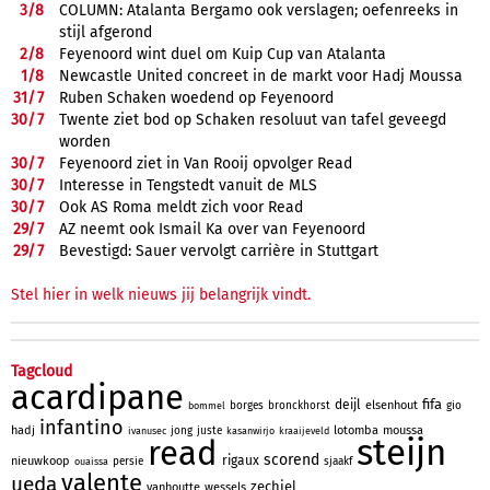
3/
8
COLUMN: Atalanta Bergamo ook verslagen; oefenreeks in
stijl afgerond
2/
8
Feyenoord wint duel om Kuip Cup van Atalanta
1/
8
Newcastle United concreet in de markt voor Hadj Moussa
31/
7
Ruben Schaken woedend op Feyenoord
30/
7
Twente ziet bod op Schaken resoluut van tafel geveegd
worden
30/
7
Feyenoord ziet in Van Rooij opvolger Read
30/
7
Interesse in Tengstedt vanuit de MLS
30/
7
Ook AS Roma meldt zich voor Read
29/
7
AZ neemt ook Ismail Ka over van Feyenoord
29/
7
Bevestigd: Sauer vervolgt carrière in Stuttgart
Stel hier in welk nieuws jij belangrijk vindt.
Tagcloud
acardipane
fifa
deijl
elsenhout
borges
bronckhorst
gio
bommel
infantino
hadj
lotomba
moussa
jong
juste
ivanusec
kasanwirjo
kraaijeveld
steijn
read
scorend
rigaux
nieuwkoop
persie
sjaakf
ouaissa
valente
ueda
zechiel
vanhoutte
wessels