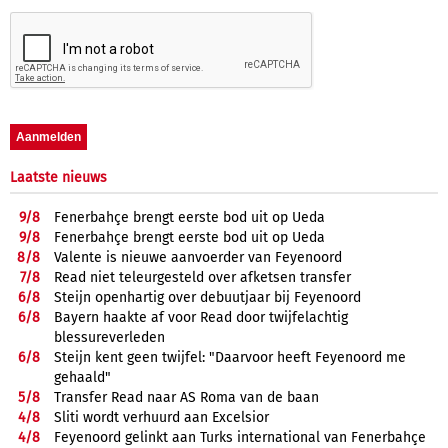
Laatste nieuws
9/
8
Fenerbahçe brengt eerste bod uit op Ueda
9/
8
Fenerbahçe brengt eerste bod uit op Ueda
8/
8
Valente is nieuwe aanvoerder van Feyenoord
7/
8
Read niet teleurgesteld over afketsen transfer
6/
8
Steijn openhartig over debuutjaar bij Feyenoord
6/
8
Bayern haakte af voor Read door twijfelachtig
blessureverleden
6/
8
Steijn kent geen twijfel: "Daarvoor heeft Feyenoord me
gehaald"
5/
8
Transfer Read naar AS Roma van de baan
4/
8
Sliti wordt verhuurd aan Excelsior
4/
8
Feyenoord gelinkt aan Turks international van Fenerbahçe