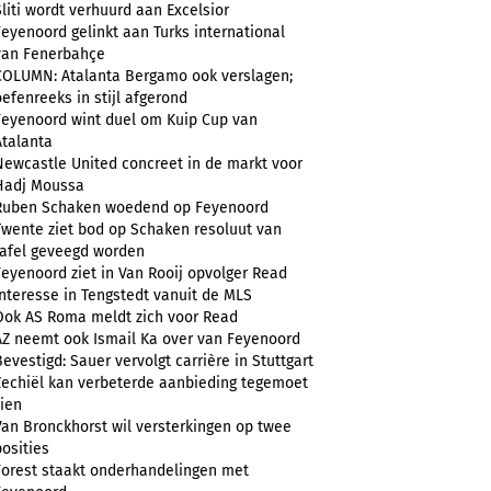
Sliti wordt verhuurd aan Excelsior
Feyenoord gelinkt aan Turks international
van Fenerbahçe
COLUMN: Atalanta Bergamo ook verslagen;
oefenreeks in stijl afgerond
Feyenoord wint duel om Kuip Cup van
Atalanta
Newcastle United concreet in de markt voor
Hadj Moussa
Ruben Schaken woedend op Feyenoord
Twente ziet bod op Schaken resoluut van
tafel geveegd worden
Feyenoord ziet in Van Rooij opvolger Read
Interesse in Tengstedt vanuit de MLS
Ook AS Roma meldt zich voor Read
AZ neemt ook Ismail Ka over van Feyenoord
Bevestigd: Sauer vervolgt carrière in Stuttgart
Zechiël kan verbeterde aanbieding tegemoet
zien
Van Bronckhorst wil versterkingen op twee
posities
Forest staakt onderhandelingen met