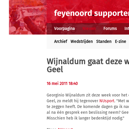
Voorpagina
Nieuws
Forums
In
Archief
Wedstrijden
Standen
E-zine
Wijnaldum gaat deze w
Geel
16 mei 2011 18:40
Georginio Wijnaldum zit deze week voor het 
Geel, zo meldt hij tegenover
NUsport
. "Met w
te zeggen heeft. De komende dagen ga ik nade
al na één gesprek een beslissing neem? Geen
Misschien heb ik langer bedenktijd nodig."