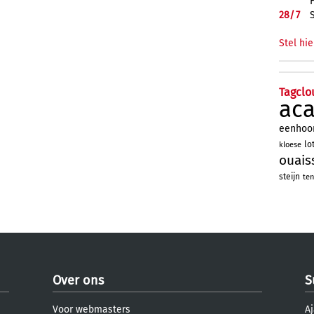
28/
7
Stel hie
Tagclo
ac
eenhoo
lo
kloese
ouais
steijn
ten
Over ons
S
Voor webmasters
Aj