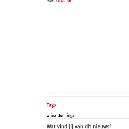
Meer:
NUsport
Tags
wijnaldum
inga
Wat vind jij van dit nieuws?