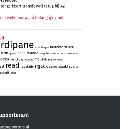
Feyenoord
Stengs keert transfervrij terug bij AZ
r in welk nieuws jij belangrijk vindt.
ud
ardipane
bronckhorst
deijl
aivd
borges
rn
hadj
infantino
fifa
givairo
integriteit
ivanusec
jans
kasanwirjo
tomba
moussa
nieuwkoop
matchday
mossad
read
sa
rigaux
sano
sjaakf
reputatie
sparta
gstedt
ueda
upporters.nl
ax.supporters.nl