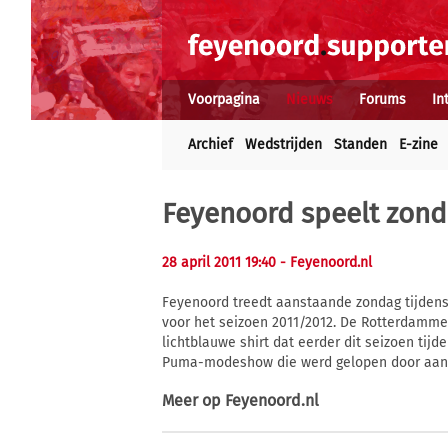
Voorpagina
Nieuws
Forums
In
Archief
Wedstrijden
Standen
E-zine
Feyenoord speelt zond
28 april 2011 19:40
- Feyenoord.nl
Feyenoord treedt aanstaande zondag tijdens
voor het seizoen 2011/2012. De Rotterdammer
lichtblauwe shirt dat eerder dit seizoen ti
Puma-modeshow die werd gelopen door aanvo
Meer op
Feyenoord.nl