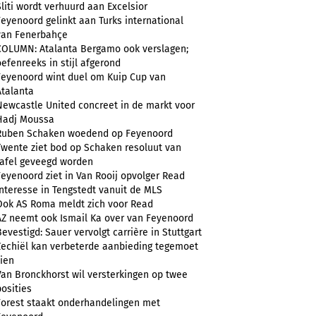
Sliti wordt verhuurd aan Excelsior
Feyenoord gelinkt aan Turks international
van Fenerbahçe
COLUMN: Atalanta Bergamo ook verslagen;
oefenreeks in stijl afgerond
Feyenoord wint duel om Kuip Cup van
Atalanta
Newcastle United concreet in de markt voor
Hadj Moussa
Ruben Schaken woedend op Feyenoord
Twente ziet bod op Schaken resoluut van
tafel geveegd worden
Feyenoord ziet in Van Rooij opvolger Read
Interesse in Tengstedt vanuit de MLS
Ook AS Roma meldt zich voor Read
AZ neemt ook Ismail Ka over van Feyenoord
Bevestigd: Sauer vervolgt carrière in Stuttgart
Zechiël kan verbeterde aanbieding tegemoet
zien
Van Bronckhorst wil versterkingen op twee
posities
Forest staakt onderhandelingen met