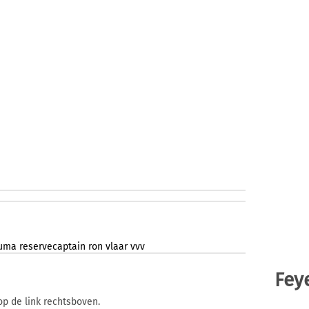
uma
reservecaptain
ron
vlaar
vvv
Fey
op de link rechtsboven.