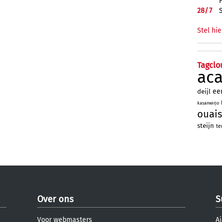
28/
7
Stel hie
Tagclo
ac
ee
deijl
kasanwirjo
ouais
steijn
te
Over ons
S
Voor webmasters
Aj