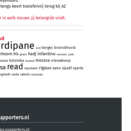
Feyenoord
Stengs keert transfervrij terug bij AZ
r in welk nieuws jij belangrijk vindt.
ud
ardipane
bronckhorst
borges
aivd
infantino
nhoorn
hadj
fifa
ivanusec
juste
givairo
moussa
lotomba
nieuwkoop
kloese
mossad
read
sa
rigaux
sano
sjaakf
sparta
reputatie
ngstedt
ueda
valente
vanhoutte
upporters.nl
ax.supporters.nl