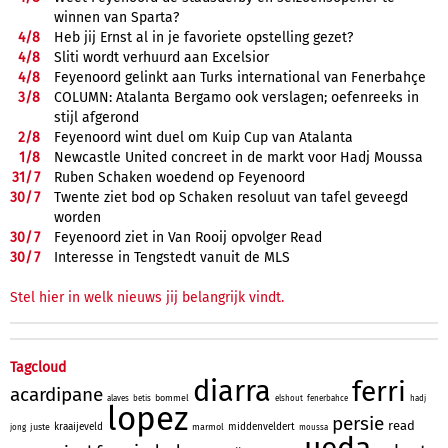
winnen van Sparta?
4/
8
Heb jij Ernst al in je favoriete opstelling gezet?
4/
8
Sliti wordt verhuurd aan Excelsior
4/
8
Feyenoord gelinkt aan Turks international van Fenerbahçe
3/
8
COLUMN: Atalanta Bergamo ook verslagen; oefenreeks in
stijl afgerond
2/
8
Feyenoord wint duel om Kuip Cup van Atalanta
1/
8
Newcastle United concreet in de markt voor Hadj Moussa
31/
7
Ruben Schaken woedend op Feyenoord
30/
7
Twente ziet bod op Schaken resoluut van tafel geveegd
worden
30/
7
Feyenoord ziet in Van Rooij opvolger Read
30/
7
Interesse in Tengstedt vanuit de MLS
Stel hier in welk nieuws jij belangrijk vindt.
Tagcloud
diarra
ferri
acardipane
bommel
alaves
betis
elshout
fenerbahce
hadj
lopez
persie
read
kraaijeveld
middenveldert
juste
marmol
jong
moussa
ueda