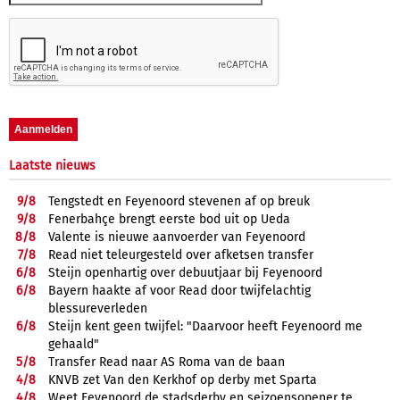
Laatste nieuws
9/
8
Tengstedt en Feyenoord stevenen af op breuk
9/
8
Fenerbahçe brengt eerste bod uit op Ueda
8/
8
Valente is nieuwe aanvoerder van Feyenoord
7/
8
Read niet teleurgesteld over afketsen transfer
6/
8
Steijn openhartig over debuutjaar bij Feyenoord
6/
8
Bayern haakte af voor Read door twijfelachtig
blessureverleden
6/
8
Steijn kent geen twijfel: "Daarvoor heeft Feyenoord me
gehaald"
5/
8
Transfer Read naar AS Roma van de baan
4/
8
KNVB zet Van den Kerkhof op derby met Sparta
4/
8
Weet Feyenoord de stadsderby en seizoensopener te