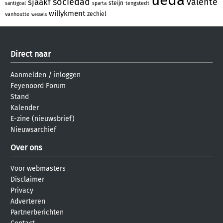
sociedad
valente
sjaakf
steijn
tengstedt
santigoal
sparta
willykment
zechiel
vanhoutte
wessels
Direct naar
Aanmelden
/
inloggen
Feyenoord Forum
Stand
Kalender
E-zine (nieuwsbrief)
Nieuwsarchief
Over ons
Voor webmasters
Disclaimer
Privacy
Adverteren
Partnerberichten