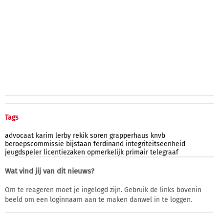
Tags
advocaat
karim
lerby
rekik
soren
grapperhaus
knvb
beroepscommissie
bijstaan
ferdinand
integriteitseenheid
jeugdspeler
licentiezaken
opmerkelijk
primair
telegraaf
Wat vind jij van dit nieuws?
Om te reageren moet je ingelogd zijn. Gebruik de links bovenin
beeld om een loginnaam aan te maken danwel in te loggen.