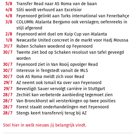
5/
8
Transfer Read naar AS Roma van de baan
4/
8
Sliti wordt verhuurd aan Excelsior
4/
8
Feyenoord gelinkt aan Turks international van Fenerbahçe
3/
8
COLUMN: Atalanta Bergamo ook verslagen; oefenreeks in
stijl afgerond
2/
8
Feyenoord wint duel om Kuip Cup van Atalanta
1/
8
Newcastle United concreet in de markt voor Hadj Moussa
31/
7
Ruben Schaken woedend op Feyenoord
30/
7
Twente ziet bod op Schaken resoluut van tafel geveegd
worden
30/
7
Feyenoord ziet in Van Rooij opvolger Read
30/
7
Interesse in Tengstedt vanuit de MLS
30/
7
Ook AS Roma meldt zich voor Read
29/
7
AZ neemt ook Ismail Ka over van Feyenoord
29/
7
Bevestigd: Sauer vervolgt carrière in Stuttgart
28/
7
Zechiël kan verbeterde aanbieding tegemoet zien
28/
7
Van Bronckhorst wil versterkingen op twee posities
28/
7
Forest staakt onderhandelingen met Feyenoord
28/
7
Stengs keert transfervrij terug bij AZ
Stel hier in welk nieuws jij belangrijk vindt.