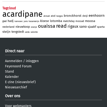
Tagcloud
acardipane
eenhoorn
bronckhorst
deijl
aivd
borges
ahmadi
lotomba
hadj
kloese
moussa
matchday
gaal
mossad
ivanusec
jans
kasanwirjo
read
ouaissa
rigaux
sano
sjaakf
nieuwkoop
nederland
sparta
oranje
steijn
tengstedt
ueda
valente
Direct naar
Aanmelden
/
inloggen
Feyenoord Forum
Stand
Kalender
E-zine (nieuwsbrief)
Nieuwsarchief
Over ons
Voor webmasters