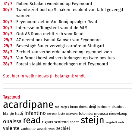
31/
7
Ruben Schaken woedend op Feyenoord
30/
7
Twente ziet bod op Schaken resoluut van tafel geveegd
worden
30/
7
Feyenoord ziet in Van Rooij opvolger Read
30/
7
Interesse in Tengstedt vanuit de MLS
30/
7
Ook AS Roma meldt zich voor Read
29/
7
AZ neemt ook Ismail Ka over van Feyenoord
29/
7
Bevestigd: Sauer vervolgt carrière in Stuttgart
28/
7
Zechiël kan verbeterde aanbieding tegemoet zien
28/
7
Van Bronckhorst wil versterkingen op twee posities
28/
7
Forest staakt onderhandelingen met Feyenoord
Stel hier in welk nieuws jij belangrijk vindt.
Tagcloud
acardipane
deijl
bronckhorst
eenhoorn
elsenhout
borges
aivd
infantino
hadj
moussa
fifa
lotomba
nieuwkoop
gio
juste
ivanusec
kasanwirjo
steijn
read
ouaissa
rigaux
scorend
sparta
tengstedt
ueda
valente
zechiel
vanhoutte
wessels
youtu