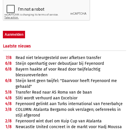
Laatste nieuws
7/
8
Read niet teleurgesteld over afketsen transfer
6/
8
Steijn openhartig over debuutjaar bij Feyenoord
6/
8
Bayern haakte af voor Read door twijfelachtig
blessureverleden
6/
8
Steijn kent geen twijfel: "Daarvoor heeft Feyenoord me
gehaald"
5/
8
Transfer Read naar AS Roma van de baan
4/
8
Sliti wordt verhuurd aan Excelsior
4/
8
Feyenoord gelinkt aan Turks international van Fenerbahçe
3/
8
COLUMN: Atalanta Bergamo ook verslagen; oefenreeks in
stijl afgerond
2/
8
Feyenoord wint duel om Kuip Cup van Atalanta
1/
8
Newcastle United concreet in de markt voor Hadj Moussa