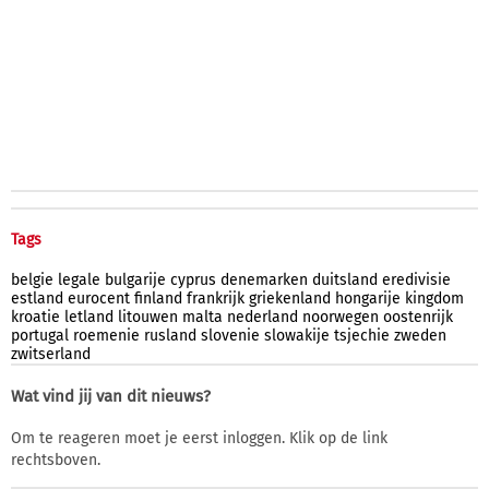
Tags
belgie
legale
bulgarije
cyprus
denemarken
duitsland
eredivisie
estland
eurocent
finland
frankrijk
griekenland
hongarije
kingdom
kroatie
letland
litouwen
malta
nederland
noorwegen
oostenrijk
portugal
roemenie
rusland
slovenie
slowakije
tsjechie
zweden
zwitserland
Wat vind jij van dit nieuws?
Om te reageren moet je eerst inloggen. Klik op de link
rechtsboven.