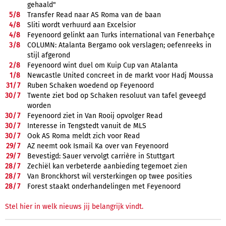
gehaald"
5/
8
Transfer Read naar AS Roma van de baan
4/
8
Sliti wordt verhuurd aan Excelsior
4/
8
Feyenoord gelinkt aan Turks international van Fenerbahçe
3/
8
COLUMN: Atalanta Bergamo ook verslagen; oefenreeks in
stijl afgerond
2/
8
Feyenoord wint duel om Kuip Cup van Atalanta
1/
8
Newcastle United concreet in de markt voor Hadj Moussa
31/
7
Ruben Schaken woedend op Feyenoord
30/
7
Twente ziet bod op Schaken resoluut van tafel geveegd
worden
30/
7
Feyenoord ziet in Van Rooij opvolger Read
30/
7
Interesse in Tengstedt vanuit de MLS
30/
7
Ook AS Roma meldt zich voor Read
29/
7
AZ neemt ook Ismail Ka over van Feyenoord
29/
7
Bevestigd: Sauer vervolgt carrière in Stuttgart
28/
7
Zechiël kan verbeterde aanbieding tegemoet zien
28/
7
Van Bronckhorst wil versterkingen op twee posities
28/
7
Forest staakt onderhandelingen met Feyenoord
Stel hier in welk nieuws jij belangrijk vindt.