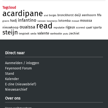
Tagcloud
acardipane
deijl
eenhoorn
bronckhorst
fifa
borges
aivd
infantino
hadj
moussa
lotomba
givairo
ivanusec
kasanwirjo
mossad
read
ouaissa
rigaux
nieuwkoop
sparta
reputatie
scorend
sjaakf
steijn
valente
zechiel
ueda
vanhoutte
tengstedt
youtu
Direct naar
Aanmelden
/
inloggen
Feyenoord Forum
Stand
Kalender
E-zine (nieuwsbrief)
Nieuwsarchief
Over ons