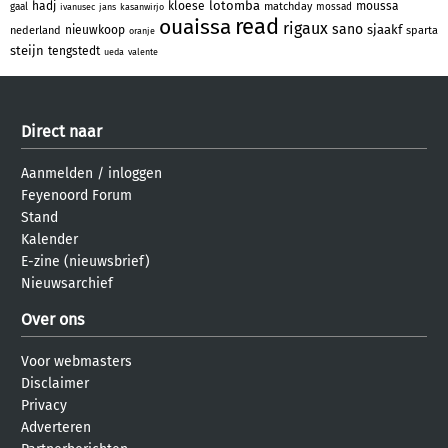
lotomba
hadj
kloese
moussa
matchday
gaal
mossad
ivanusec
jans
kasanwirjo
read
ouaissa
rigaux
sano
sjaakf
nieuwkoop
nederland
sparta
oranje
steijn
tengstedt
ueda
valente
Direct naar
Aanmelden
/
inloggen
Feyenoord Forum
Stand
Kalender
E-zine (nieuwsbrief)
Nieuwsarchief
Over ons
Voor webmasters
Disclaimer
Privacy
Adverteren