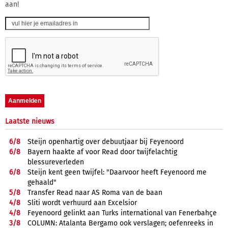
aan!
Laatste nieuws
6/
8
Steijn openhartig over debuutjaar bij Feyenoord
6/
8
Bayern haakte af voor Read door twijfelachtig
blessureverleden
6/
8
Steijn kent geen twijfel: "Daarvoor heeft Feyenoord me
gehaald"
5/
8
Transfer Read naar AS Roma van de baan
4/
8
Sliti wordt verhuurd aan Excelsior
4/
8
Feyenoord gelinkt aan Turks international van Fenerbahçe
3/
8
COLUMN: Atalanta Bergamo ook verslagen; oefenreeks in