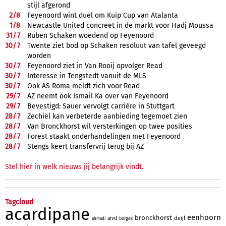
stijl afgerond
2/
8
Feyenoord wint duel om Kuip Cup van Atalanta
1/
8
Newcastle United concreet in de markt voor Hadj Moussa
31/
7
Ruben Schaken woedend op Feyenoord
30/
7
Twente ziet bod op Schaken resoluut van tafel geveegd
worden
30/
7
Feyenoord ziet in Van Rooij opvolger Read
30/
7
Interesse in Tengstedt vanuit de MLS
30/
7
Ook AS Roma meldt zich voor Read
29/
7
AZ neemt ook Ismail Ka over van Feyenoord
29/
7
Bevestigd: Sauer vervolgt carrière in Stuttgart
28/
7
Zechiël kan verbeterde aanbieding tegemoet zien
28/
7
Van Bronckhorst wil versterkingen op twee posities
28/
7
Forest staakt onderhandelingen met Feyenoord
28/
7
Stengs keert transfervrij terug bij AZ
Stel hier in welk nieuws jij belangrijk vindt.
Tagcloud
acardipane
eenhoorn
bronckhorst
deijl
aivd
borges
ahmadi