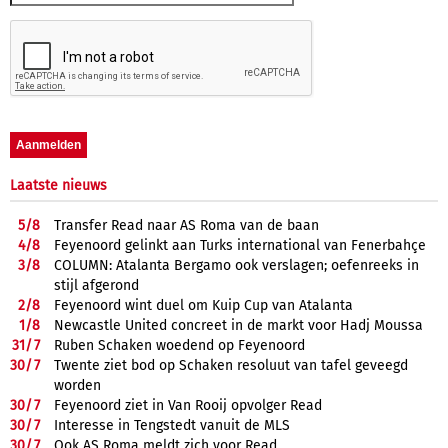
Laatste nieuws
5/
8
Transfer Read naar AS Roma van de baan
4/
8
Feyenoord gelinkt aan Turks international van Fenerbahçe
3/
8
COLUMN: Atalanta Bergamo ook verslagen; oefenreeks in
stijl afgerond
2/
8
Feyenoord wint duel om Kuip Cup van Atalanta
1/
8
Newcastle United concreet in de markt voor Hadj Moussa
31/
7
Ruben Schaken woedend op Feyenoord
30/
7
Twente ziet bod op Schaken resoluut van tafel geveegd
worden
30/
7
Feyenoord ziet in Van Rooij opvolger Read
30/
7
Interesse in Tengstedt vanuit de MLS
30/
7
Ook AS Roma meldt zich voor Read