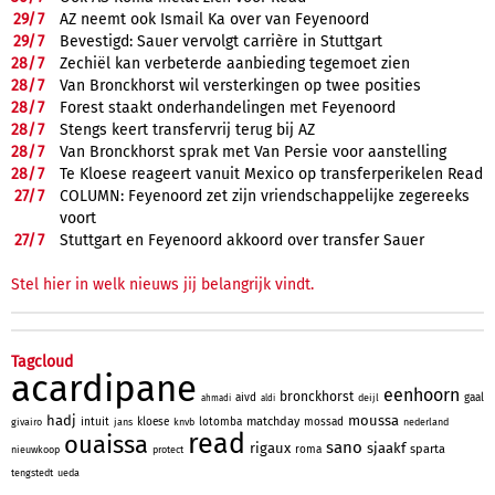
29/
7
AZ neemt ook Ismail Ka over van Feyenoord
29/
7
Bevestigd: Sauer vervolgt carrière in Stuttgart
28/
7
Zechiël kan verbeterde aanbieding tegemoet zien
28/
7
Van Bronckhorst wil versterkingen op twee posities
28/
7
Forest staakt onderhandelingen met Feyenoord
28/
7
Stengs keert transfervrij terug bij AZ
28/
7
Van Bronckhorst sprak met Van Persie voor aanstelling
28/
7
Te Kloese reageert vanuit Mexico op transferperikelen Read
27/
7
COLUMN: Feyenoord zet zijn vriendschappelijke zegereeks
voort
27/
7
Stuttgart en Feyenoord akkoord over transfer Sauer
Stel hier in welk nieuws jij belangrijk vindt.
Tagcloud
acardipane
eenhoorn
bronckhorst
aivd
gaal
deijl
ahmadi
aldi
hadj
moussa
matchday
intuit
kloese
lotomba
mossad
givairo
jans
knvb
nederland
read
ouaissa
sano
rigaux
sjaakf
sparta
roma
nieuwkoop
protect
tengstedt
ueda