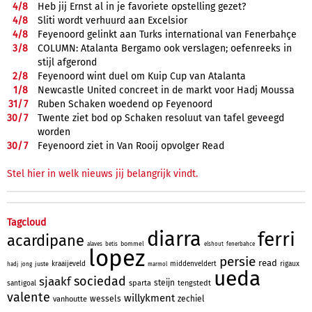
4/
8
Heb jij Ernst al in je favoriete opstelling gezet?
4/
8
Sliti wordt verhuurd aan Excelsior
4/
8
Feyenoord gelinkt aan Turks international van Fenerbahçe
3/
8
COLUMN: Atalanta Bergamo ook verslagen; oefenreeks in
stijl afgerond
2/
8
Feyenoord wint duel om Kuip Cup van Atalanta
1/
8
Newcastle United concreet in de markt voor Hadj Moussa
31/
7
Ruben Schaken woedend op Feyenoord
30/
7
Twente ziet bod op Schaken resoluut van tafel geveegd
worden
30/
7
Feyenoord ziet in Van Rooij opvolger Read
Stel hier in welk nieuws jij belangrijk vindt.
Tagcloud
diarra
ferri
acardipane
bommel
alaves
betis
elshout
fenerbahce
lopez
persie
read
kraaijeveld
middenveldert
rigaux
juste
hadj
jong
marmol
ueda
sociedad
sjaakf
steijn
sparta
tengstedt
santigoal
valente
willykment
wessels
zechiel
vanhoutte