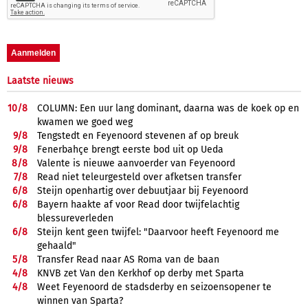
Laatste nieuws
10/
8
COLUMN: Een uur lang dominant, daarna was de koek op en
kwamen we goed weg
9/
8
Tengstedt en Feyenoord stevenen af op breuk
9/
8
Fenerbahçe brengt eerste bod uit op Ueda
8/
8
Valente is nieuwe aanvoerder van Feyenoord
7/
8
Read niet teleurgesteld over afketsen transfer
6/
8
Steijn openhartig over debuutjaar bij Feyenoord
6/
8
Bayern haakte af voor Read door twijfelachtig
blessureverleden
6/
8
Steijn kent geen twijfel: "Daarvoor heeft Feyenoord me
gehaald"
5/
8
Transfer Read naar AS Roma van de baan
4/
8
KNVB zet Van den Kerkhof op derby met Sparta
4/
8
Weet Feyenoord de stadsderby en seizoensopener te
winnen van Sparta?