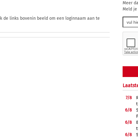
Meer da
Meld je
ik de links bovenin beeld om een loginnaam aan te
Laatst
7/
8
6/
8
6/
8
6/
8