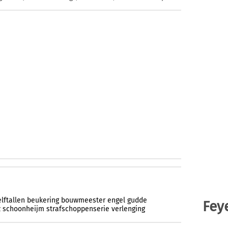
lftallen
beukering
bouwmeester
engel
gudde
Fey
z
schoonheijm
strafschoppenserie
verlenging