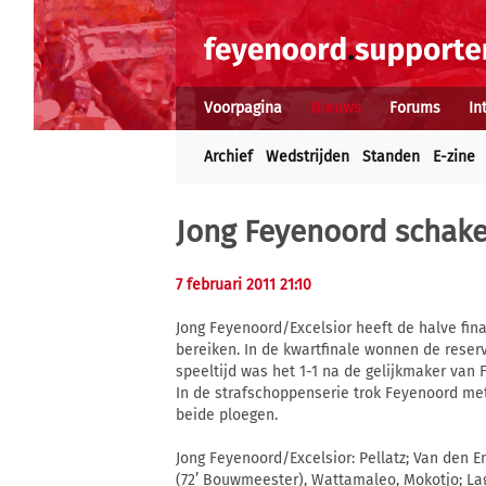
Voorpagina
Nieuws
Forums
In
Archief
Wedstrijden
Standen
E-zine
Jong Feyenoord schakel
7 februari 2011 21:10
Jong Feyenoord/Excelsior heeft de halve fina
bereiken. In de kwartfinale wonnen de reserv
speeltijd was het 1-1 na de gelijkmaker van F
In de strafschoppenserie trok Feyenoord met
beide ploegen.
Jong Feyenoord/Excelsior: Pellatz; Van den En
(72’ Bouwmeester), Wattamaleo, Mokotjo; Lag