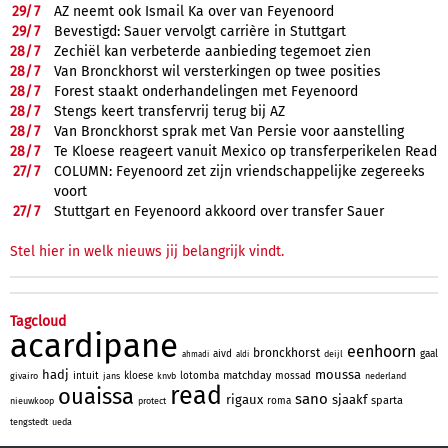
29/
7
AZ neemt ook Ismail Ka over van Feyenoord
29/
7
Bevestigd: Sauer vervolgt carrière in Stuttgart
28/
7
Zechiël kan verbeterde aanbieding tegemoet zien
28/
7
Van Bronckhorst wil versterkingen op twee posities
28/
7
Forest staakt onderhandelingen met Feyenoord
28/
7
Stengs keert transfervrij terug bij AZ
28/
7
Van Bronckhorst sprak met Van Persie voor aanstelling
28/
7
Te Kloese reageert vanuit Mexico op transferperikelen Read
27/
7
COLUMN: Feyenoord zet zijn vriendschappelijke zegereeks
voort
27/
7
Stuttgart en Feyenoord akkoord over transfer Sauer
Stel hier in welk nieuws jij belangrijk vindt.
Tagcloud
acardipane
eenhoorn
bronckhorst
aivd
gaal
deijl
ahmadi
aldi
hadj
moussa
matchday
intuit
kloese
lotomba
mossad
givairo
jans
knvb
nederland
read
ouaissa
sano
rigaux
sjaakf
sparta
roma
nieuwkoop
protect
tengstedt
ueda