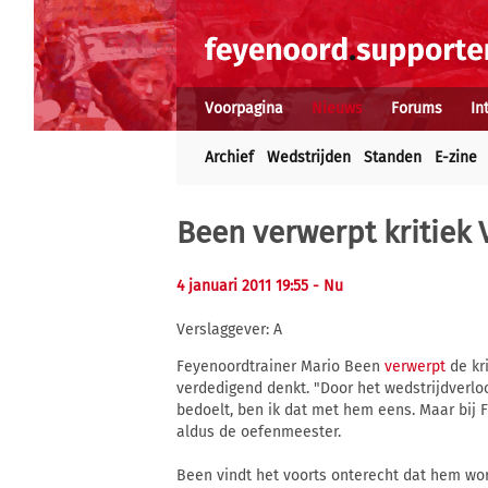
Voorpagina
Nieuws
Forums
In
Archief
Wedstrijden
Standen
E-zine
Been verwerpt kritiek
4 januari 2011 19:55
- Nu
Verslaggever: A
Feyenoordtrainer Mario Been
verwerpt
de kr
verdedigend denkt. "Door het wedstrijdverloop
bedoelt, ben ik dat met hem eens. Maar bij 
aldus de oefenmeester.
Been vindt het voorts onterecht dat hem wordt