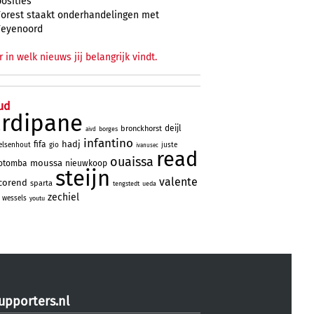
posities
Forest staakt onderhandelingen met
Feyenoord
r in welk nieuws jij belangrijk vindt.
ud
ardipane
deijl
bronckhorst
borges
aivd
infantino
hadj
fifa
elsenhout
gio
juste
ivanusec
read
ouaissa
moussa
otomba
nieuwkoop
steijn
valente
corend
sparta
tengstedt
ueda
zechiel
wessels
youtu
upporters.nl