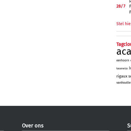
28/
7
Stel hie
Tagclo
ac
eenhoorn
l
kasanwirjo
rigaux
s
vanhoutte
Over ons
S