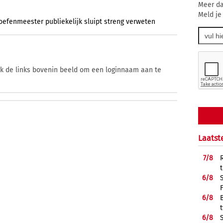
Meer da
Meld je
oefenmeester
publiekelijk
sluipt
streng
verweten
ik de links bovenin beeld om een loginnaam aan te
Laatst
7/
8
6/
8
6/
8
6/
8