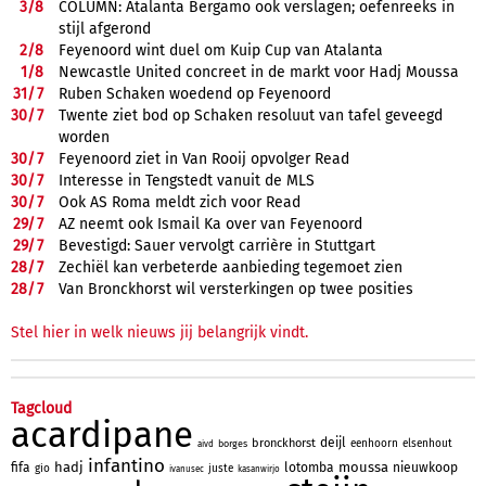
3/
8
COLUMN: Atalanta Bergamo ook verslagen; oefenreeks in
stijl afgerond
2/
8
Feyenoord wint duel om Kuip Cup van Atalanta
1/
8
Newcastle United concreet in de markt voor Hadj Moussa
31/
7
Ruben Schaken woedend op Feyenoord
30/
7
Twente ziet bod op Schaken resoluut van tafel geveegd
worden
30/
7
Feyenoord ziet in Van Rooij opvolger Read
30/
7
Interesse in Tengstedt vanuit de MLS
30/
7
Ook AS Roma meldt zich voor Read
29/
7
AZ neemt ook Ismail Ka over van Feyenoord
29/
7
Bevestigd: Sauer vervolgt carrière in Stuttgart
28/
7
Zechiël kan verbeterde aanbieding tegemoet zien
28/
7
Van Bronckhorst wil versterkingen op twee posities
Stel hier in welk nieuws jij belangrijk vindt.
Tagcloud
acardipane
deijl
bronckhorst
eenhoorn
elsenhout
borges
aivd
infantino
hadj
moussa
fifa
lotomba
nieuwkoop
gio
juste
ivanusec
kasanwirjo