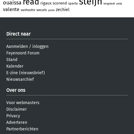
steijn
read
ouaissa
rigaux
scorend
sparta
tengstedt
ueda
valente
zechiel
vanhoutte
wessels
youtu
Direct naar
Aanmelden
/
inloggen
Feyenoord Forum
Stand
Kalender
E-zine (nieuwsbrief)
Nieuwsarchief
Over ons
Voor webmasters
Disclaimer
Privacy
Adverteren
Partnerberichten