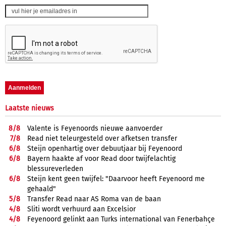
Laatste nieuws
8/
8
Valente is Feyenoords nieuwe aanvoerder
7/
8
Read niet teleurgesteld over afketsen transfer
6/
8
Steijn openhartig over debuutjaar bij Feyenoord
6/
8
Bayern haakte af voor Read door twijfelachtig
blessureverleden
6/
8
Steijn kent geen twijfel: "Daarvoor heeft Feyenoord me
gehaald"
5/
8
Transfer Read naar AS Roma van de baan
4/
8
Sliti wordt verhuurd aan Excelsior
4/
8
Feyenoord gelinkt aan Turks international van Fenerbahçe