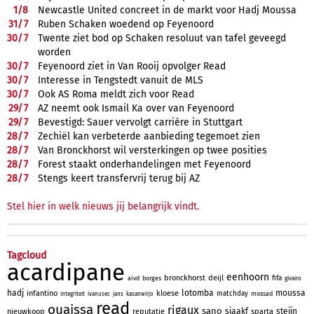
1/
8
Newcastle United concreet in de markt voor Hadj Moussa
31/
7
Ruben Schaken woedend op Feyenoord
30/
7
Twente ziet bod op Schaken resoluut van tafel geveegd
worden
30/
7
Feyenoord ziet in Van Rooij opvolger Read
30/
7
Interesse in Tengstedt vanuit de MLS
30/
7
Ook AS Roma meldt zich voor Read
29/
7
AZ neemt ook Ismail Ka over van Feyenoord
29/
7
Bevestigd: Sauer vervolgt carrière in Stuttgart
28/
7
Zechiël kan verbeterde aanbieding tegemoet zien
28/
7
Van Bronckhorst wil versterkingen op twee posities
28/
7
Forest staakt onderhandelingen met Feyenoord
28/
7
Stengs keert transfervrij terug bij AZ
Stel hier in welk nieuws jij belangrijk vindt.
Tagcloud
acardipane
eenhoorn
bronckhorst
deijl
fifa
aivd
borges
givairo
hadj
lotomba
moussa
infantino
kloese
matchday
mossad
integriteit
ivanusec
jans
kasanwirjo
read
ouaissa
rigaux
sano
sjaakf
steijn
nieuwkoop
reputatie
sparta