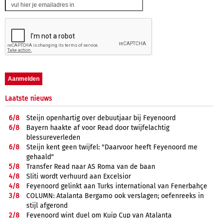
Laatste nieuws
6/
8
Steijn openhartig over debuutjaar bij Feyenoord
6/
8
Bayern haakte af voor Read door twijfelachtig
blessureverleden
6/
8
Steijn kent geen twijfel: "Daarvoor heeft Feyenoord me
gehaald"
5/
8
Transfer Read naar AS Roma van de baan
4/
8
Sliti wordt verhuurd aan Excelsior
4/
8
Feyenoord gelinkt aan Turks international van Fenerbahçe
3/
8
COLUMN: Atalanta Bergamo ook verslagen; oefenreeks in
stijl afgerond
2/
8
Feyenoord wint duel om Kuip Cup van Atalanta