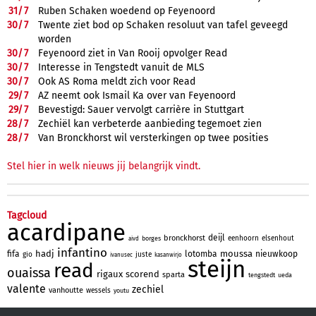
31/
7
Ruben Schaken woedend op Feyenoord
30/
7
Twente ziet bod op Schaken resoluut van tafel geveegd
worden
30/
7
Feyenoord ziet in Van Rooij opvolger Read
30/
7
Interesse in Tengstedt vanuit de MLS
30/
7
Ook AS Roma meldt zich voor Read
29/
7
AZ neemt ook Ismail Ka over van Feyenoord
29/
7
Bevestigd: Sauer vervolgt carrière in Stuttgart
28/
7
Zechiël kan verbeterde aanbieding tegemoet zien
28/
7
Van Bronckhorst wil versterkingen op twee posities
Stel hier in welk nieuws jij belangrijk vindt.
Tagcloud
acardipane
deijl
bronckhorst
eenhoorn
elsenhout
borges
aivd
infantino
hadj
moussa
fifa
lotomba
nieuwkoop
gio
juste
ivanusec
kasanwirjo
steijn
read
ouaissa
rigaux
scorend
sparta
tengstedt
ueda
valente
zechiel
vanhoutte
wessels
youtu