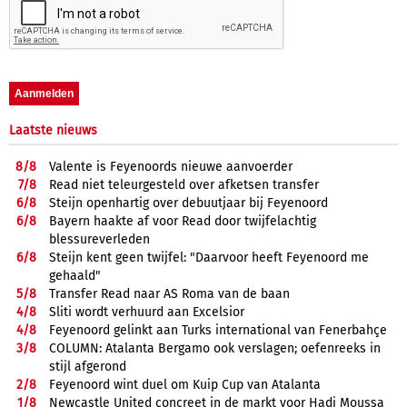
Laatste nieuws
8/
8
Valente is Feyenoords nieuwe aanvoerder
7/
8
Read niet teleurgesteld over afketsen transfer
6/
8
Steijn openhartig over debuutjaar bij Feyenoord
6/
8
Bayern haakte af voor Read door twijfelachtig
blessureverleden
6/
8
Steijn kent geen twijfel: "Daarvoor heeft Feyenoord me
gehaald"
5/
8
Transfer Read naar AS Roma van de baan
4/
8
Sliti wordt verhuurd aan Excelsior
4/
8
Feyenoord gelinkt aan Turks international van Fenerbahçe
3/
8
COLUMN: Atalanta Bergamo ook verslagen; oefenreeks in
stijl afgerond
2/
8
Feyenoord wint duel om Kuip Cup van Atalanta
1/
8
Newcastle United concreet in de markt voor Hadj Moussa