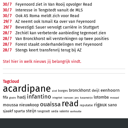
30/
7
Feyenoord ziet in Van Rooij opvolger Read
30/
7
Interesse in Tengstedt vanuit de MLS
30/
7
Ook AS Roma meldt zich voor Read
29/
7
AZ neemt ook Ismail Ka over van Feyenoord
29/
7
Bevestigd: Sauer vervolgt carrière in Stuttgart
28/
7
Zechiël kan verbeterde aanbieding tegemoet zien
28/
7
Van Bronckhorst wil versterkingen op twee posities
28/
7
Forest staakt onderhandelingen met Feyenoord
28/
7
Stengs keert transfervrij terug bij AZ
Stel hier in welk nieuws jij belangrijk vindt.
Tagcloud
acardipane
eenhoorn
bronckhorst
deijl
borges
aivd
infantino
hadj
lotomba
fifa
ivanusec
kasanwirjo
mossad
givairo
integriteit
jans
read
ouaissa
rigaux
moussa
nieuwkoop
sano
reputatie
steijn
sjaakf
sparta
ueda
tengstedt
valente
vanhoutte