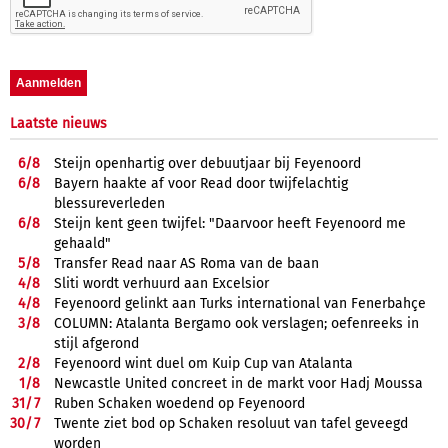
Laatste nieuws
6/
8
Steijn openhartig over debuutjaar bij Feyenoord
6/
8
Bayern haakte af voor Read door twijfelachtig
blessureverleden
6/
8
Steijn kent geen twijfel: "Daarvoor heeft Feyenoord me
gehaald"
5/
8
Transfer Read naar AS Roma van de baan
4/
8
Sliti wordt verhuurd aan Excelsior
4/
8
Feyenoord gelinkt aan Turks international van Fenerbahçe
3/
8
COLUMN: Atalanta Bergamo ook verslagen; oefenreeks in
stijl afgerond
2/
8
Feyenoord wint duel om Kuip Cup van Atalanta
1/
8
Newcastle United concreet in de markt voor Hadj Moussa
31/
7
Ruben Schaken woedend op Feyenoord
30/
7
Twente ziet bod op Schaken resoluut van tafel geveegd
worden