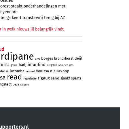
posities
Forest staakt onderhandelingen met
Feyenoord
Stengs keert transfervrij terug bij AZ
r in welk nieuws jij belangrijk vindt.
ud
ardipane
borges
deijl
bronckhorst
aivd
infantino
rn
hadj
fifa
ivanusec
givairo
integriteit
jans
lotomba
moussa
nieuwkoop
kloese
mossad
read
sa
rigaux
sano
sjaakf
sparta
reputatie
ngstedt
ueda
valente
upporters.nl