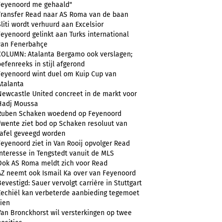
Feyenoord me gehaald"
Transfer Read naar AS Roma van de baan
Sliti wordt verhuurd aan Excelsior
Feyenoord gelinkt aan Turks international
van Fenerbahçe
COLUMN: Atalanta Bergamo ook verslagen;
oefenreeks in stijl afgerond
Feyenoord wint duel om Kuip Cup van
Atalanta
Newcastle United concreet in de markt voor
Hadj Moussa
Ruben Schaken woedend op Feyenoord
Twente ziet bod op Schaken resoluut van
tafel geveegd worden
Feyenoord ziet in Van Rooij opvolger Read
Interesse in Tengstedt vanuit de MLS
Ook AS Roma meldt zich voor Read
AZ neemt ook Ismail Ka over van Feyenoord
Bevestigd: Sauer vervolgt carrière in Stuttgart
Zechiël kan verbeterde aanbieding tegemoet
zien
Van Bronckhorst wil versterkingen op twee