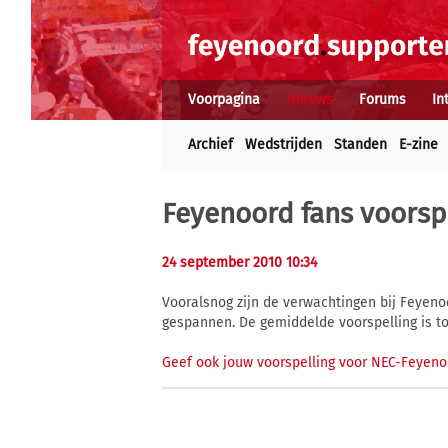
Voorpagina
Nieuws
Forums
In
Archief
Wedstrijden
Standen
E-zine
Feyenoord fans voorspe
24 september 2010 10:34
Vooralsnog zijn de verwachtingen bij Feyeno
gespannen. De gemiddelde voorspelling is tot
Geef ook jouw voorspelling voor NEC-Feyeno