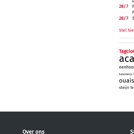
28/
7
28/
7
Stel hie
Tagclo
ac
eenhoo
kasanwirjo
ouais
steijn
te
Over ons
S