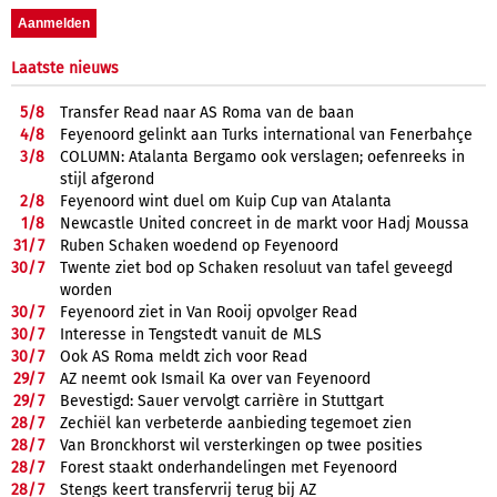
Laatste nieuws
5/
8
Transfer Read naar AS Roma van de baan
4/
8
Feyenoord gelinkt aan Turks international van Fenerbahçe
3/
8
COLUMN: Atalanta Bergamo ook verslagen; oefenreeks in
stijl afgerond
2/
8
Feyenoord wint duel om Kuip Cup van Atalanta
1/
8
Newcastle United concreet in de markt voor Hadj Moussa
31/
7
Ruben Schaken woedend op Feyenoord
30/
7
Twente ziet bod op Schaken resoluut van tafel geveegd
worden
30/
7
Feyenoord ziet in Van Rooij opvolger Read
30/
7
Interesse in Tengstedt vanuit de MLS
30/
7
Ook AS Roma meldt zich voor Read
29/
7
AZ neemt ook Ismail Ka over van Feyenoord
29/
7
Bevestigd: Sauer vervolgt carrière in Stuttgart
28/
7
Zechiël kan verbeterde aanbieding tegemoet zien
28/
7
Van Bronckhorst wil versterkingen op twee posities
28/
7
Forest staakt onderhandelingen met Feyenoord
28/
7
Stengs keert transfervrij terug bij AZ