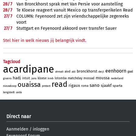
28/
7
Van Bronckhorst sprak met Van Persie voor aanstelling
28/
7
Te Kloese reageert vanuit Mexico op transferperikelen Read
27/
7
COLUMN: Feyenoord zet zijn vriendschappelijke zegereeks
voort
27/
7
Stuttgart en Feyenoord akkoord over transfer Sauer
Stel hier in welk nieuws jij belangrijk vindt.
Tagcloud
acardipane
eenhoorn
bronckhorst
aivd
gaal
deijl
ahmadi
aldi
hadj
moussa
matchday
intuit
kloese
lotomba
mossad
givairo
jans
knvb
nederland
read
ouaissa
sano
rigaux
sjaakf
sparta
roma
nieuwkoop
protect
tengstedt
ueda
Direct naar
Aanmelden
/
inloggen
Feyenoord Forum