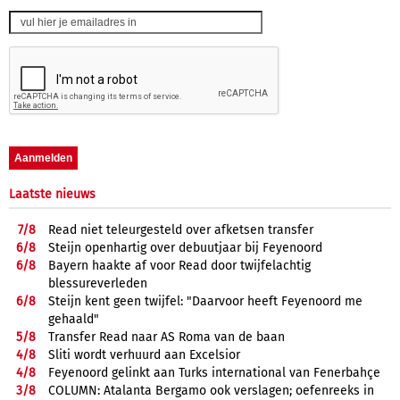
Laatste nieuws
7/
8
Read niet teleurgesteld over afketsen transfer
6/
8
Steijn openhartig over debuutjaar bij Feyenoord
6/
8
Bayern haakte af voor Read door twijfelachtig
blessureverleden
6/
8
Steijn kent geen twijfel: "Daarvoor heeft Feyenoord me
gehaald"
5/
8
Transfer Read naar AS Roma van de baan
4/
8
Sliti wordt verhuurd aan Excelsior
4/
8
Feyenoord gelinkt aan Turks international van Fenerbahçe
3/
8
COLUMN: Atalanta Bergamo ook verslagen; oefenreeks in