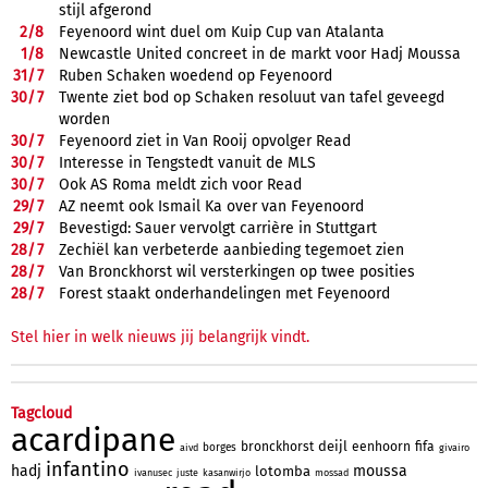
stijl afgerond
2/
8
Feyenoord wint duel om Kuip Cup van Atalanta
1/
8
Newcastle United concreet in de markt voor Hadj Moussa
31/
7
Ruben Schaken woedend op Feyenoord
30/
7
Twente ziet bod op Schaken resoluut van tafel geveegd
worden
30/
7
Feyenoord ziet in Van Rooij opvolger Read
30/
7
Interesse in Tengstedt vanuit de MLS
30/
7
Ook AS Roma meldt zich voor Read
29/
7
AZ neemt ook Ismail Ka over van Feyenoord
29/
7
Bevestigd: Sauer vervolgt carrière in Stuttgart
28/
7
Zechiël kan verbeterde aanbieding tegemoet zien
28/
7
Van Bronckhorst wil versterkingen op twee posities
28/
7
Forest staakt onderhandelingen met Feyenoord
Stel hier in welk nieuws jij belangrijk vindt.
Tagcloud
acardipane
deijl
bronckhorst
eenhoorn
fifa
borges
aivd
givairo
infantino
hadj
moussa
lotomba
ivanusec
juste
kasanwirjo
mossad