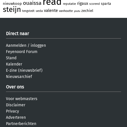
read
ouaissa
rigaux
nieuwkoop
sparta
reputatie
scorend
steijn
valente
zechiel
ueda
vanhoutte
tengstedt
youtu
Direct naar
Aanmelden
/
inloggen
Feyenoord Forum
Stand
Kalender
E-zine (nieuwsbrief)
Nieuwsarchief
Over ons
Voor webmasters
Disclaimer
Privacy
Adverteren
Partnerberichten