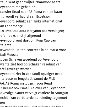
Steijn kent geen twijfel: "Daarvoor heeft
Feyenoord me gehaald"
Transfer Read naar AS Roma van de baan
Sliti wordt verhuurd aan Excelsior
Feyenoord gelinkt aan Turks international
van Fenerbahçe
COLUMN: Atalanta Bergamo ook verslagen;
oefenreeks in stijl afgerond
Feyenoord wint duel om Kuip Cup van
Atalanta
Newcastle United concreet in de markt voor
Hadj Moussa
Ruben Schaken woedend op Feyenoord
Twente ziet bod op Schaken resoluut van
tafel geveegd worden
Feyenoord ziet in Van Rooij opvolger Read
Interesse in Tengstedt vanuit de MLS
Ook AS Roma meldt zich voor Read
AZ neemt ook Ismail Ka over van Feyenoord
Bevestigd: Sauer vervolgt carrière in Stuttgart
Zechiël kan verbeterde aanbieding tegemoet
zien