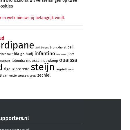
Van Bronckhorst wil versterkingen op twee
posities
r in welk nieuws jij belangrijk vindt.
ud
ardipane
deijl
bronckhorst
borges
aivd
infantino
hadj
fifa
elsenhout
gio
juste
ivanusec
ouaissa
moussa
lotomba
nieuwkoop
kraaijeveld
steijn
d
rigaux
scorend
tengstedt
ueda
e
zechiel
wessels
vanhoutte
youtu
upporters.nl