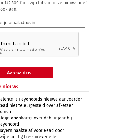
n 142.500 fans zijn lid van onze nieuwsbrief.
 ook aan!
e nieuws
Valente is Feyenoords nieuwe aanvoerder
Read niet teleurgesteld over afketsen
transfer
Steijn openhartig over debuutjaar bij
Feyenoord
Bayern haakte af voor Read door
twijfelachtig blessureverleden