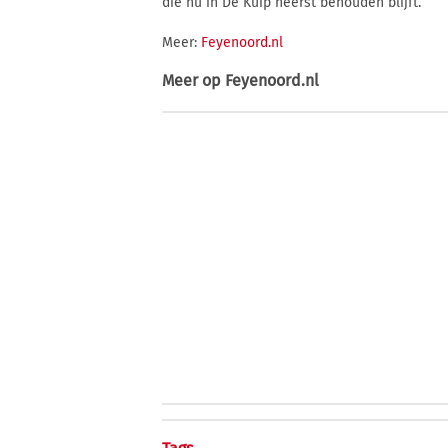
die nu in De Kuip heerst behouden blijft.
Meer:
Feyenoord.nl
Meer op
Feyenoord.nl