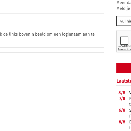
Meer da
Meld je
ik de links bovenin beeld om een loginnaam aan te
Laatst
8/
8
7/
8
6/
8
6/
8