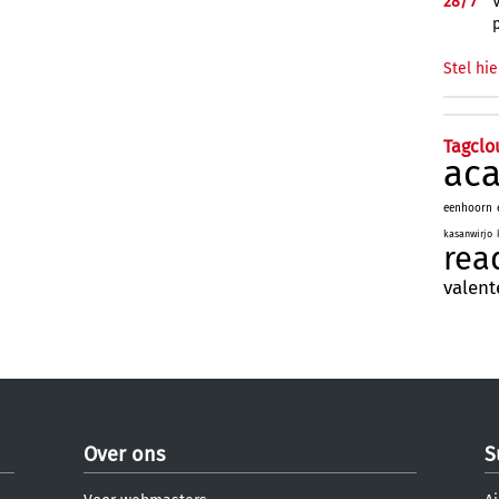
28/
7
Stel hie
Tagclo
ac
eenhoorn
kasanwirjo
rea
valent
Over ons
S