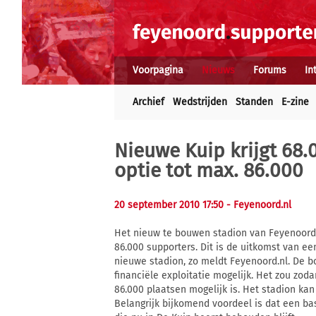
Voorpagina
Nieuws
Forums
In
Archief
Wedstrijden
Standen
E-zine
Nieuwe Kuip krijgt 68.
optie tot max. 86.000
20 september 2010 17:50
- Feyenoord.nl
Het nieuw te bouwen stadion van Feyenoord
86.000 supporters. Dit is de uitkomst van ee
nieuwe stadion, zo meldt Feyenoord.nl. De 
financiële exploitatie mogelijk. Het zou zod
86.000 plaatsen mogelijk is. Het stadion ka
Belangrijk bijkomend voordeel is dat een bas