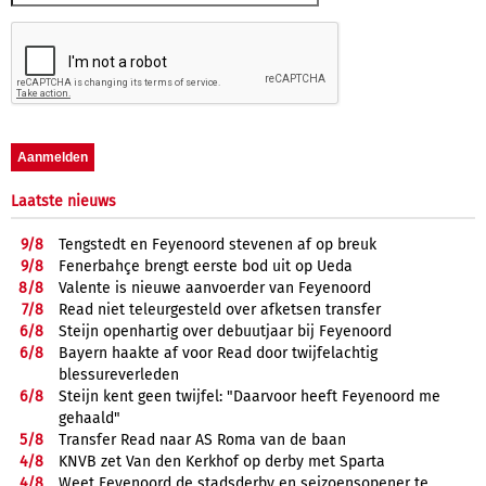
Laatste nieuws
9/
8
Tengstedt en Feyenoord stevenen af op breuk
9/
8
Fenerbahçe brengt eerste bod uit op Ueda
8/
8
Valente is nieuwe aanvoerder van Feyenoord
7/
8
Read niet teleurgesteld over afketsen transfer
6/
8
Steijn openhartig over debuutjaar bij Feyenoord
6/
8
Bayern haakte af voor Read door twijfelachtig
blessureverleden
6/
8
Steijn kent geen twijfel: "Daarvoor heeft Feyenoord me
gehaald"
5/
8
Transfer Read naar AS Roma van de baan
4/
8
KNVB zet Van den Kerkhof op derby met Sparta
4/
8
Weet Feyenoord de stadsderby en seizoensopener te