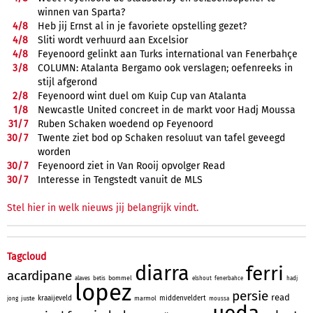
winnen van Sparta?
4/
8
Heb jij Ernst al in je favoriete opstelling gezet?
4/
8
Sliti wordt verhuurd aan Excelsior
4/
8
Feyenoord gelinkt aan Turks international van Fenerbahçe
3/
8
COLUMN: Atalanta Bergamo ook verslagen; oefenreeks in
stijl afgerond
2/
8
Feyenoord wint duel om Kuip Cup van Atalanta
1/
8
Newcastle United concreet in de markt voor Hadj Moussa
31/
7
Ruben Schaken woedend op Feyenoord
30/
7
Twente ziet bod op Schaken resoluut van tafel geveegd
worden
30/
7
Feyenoord ziet in Van Rooij opvolger Read
30/
7
Interesse in Tengstedt vanuit de MLS
Stel hier in welk nieuws jij belangrijk vindt.
Tagcloud
diarra
ferri
acardipane
bommel
alaves
betis
elshout
fenerbahce
hadj
lopez
persie
read
kraaijeveld
middenveldert
juste
marmol
jong
moussa
ueda