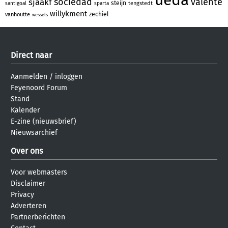
sociedad
valente
sjaakf
steijn
tengstedt
santigoal
sparta
willykment
zechiel
vanhoutte
wessels
Direct naar
Aanmelden
/
inloggen
Feyenoord Forum
Stand
Kalender
E-zine (nieuwsbrief)
Nieuwsarchief
Over ons
Voor webmasters
Disclaimer
Privacy
Adverteren
Partnerberichten