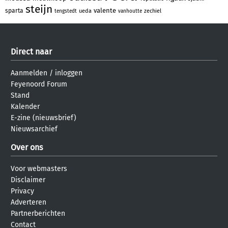
steijn
valente
sparta
ueda
zechiel
tengstedt
vanhoutte
Direct naar
Aanmelden
/
inloggen
Feyenoord Forum
Stand
Kalender
E-zine (nieuwsbrief)
Nieuwsarchief
Over ons
Voor webmasters
Disclaimer
Privacy
Adverteren
Partnerberichten
Contact