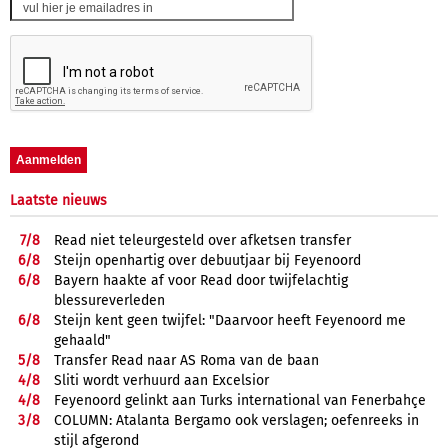
Laatste nieuws
7/
8
Read niet teleurgesteld over afketsen transfer
6/
8
Steijn openhartig over debuutjaar bij Feyenoord
6/
8
Bayern haakte af voor Read door twijfelachtig
blessureverleden
6/
8
Steijn kent geen twijfel: "Daarvoor heeft Feyenoord me
gehaald"
5/
8
Transfer Read naar AS Roma van de baan
4/
8
Sliti wordt verhuurd aan Excelsior
4/
8
Feyenoord gelinkt aan Turks international van Fenerbahçe
3/
8
COLUMN: Atalanta Bergamo ook verslagen; oefenreeks in
stijl afgerond