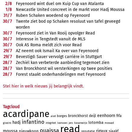
2/
8
Feyenoord wint duel om Kuip Cup van Atalanta
1/
8
Newcastle United concreet in de markt voor Hadj Moussa
31/
7
Ruben Schaken woedend op Feyenoord
30/
7
Twente ziet bod op Schaken resoluut van tafel geveegd
worden
30/
7
Feyenoord ziet in Van Rooij opvolger Read
30/
7
Interesse in Tengstedt vanuit de MLS
30/
7
Ook AS Roma meldt zich voor Read
29/
7
AZ neemt ook Ismail Ka over van Feyenoord
29/
7
Bevestigd: Sauer vervolgt carrière in Stuttgart
28/
7
Zechiël kan verbeterde aanbieding tegemoet zien
28/
7
Van Bronckhorst wil versterkingen op twee posities
28/
7
Forest staakt onderhandelingen met Feyenoord
Stel hier in welk nieuws jij belangrijk vindt.
Tagcloud
acardipane
eenhoorn
bronckhorst
deijl
fifa
borges
aivd
infantino
hadj
lotomba
givairo
ivanusec
kasanwirjo
mossad
integriteit
jans
read
ouaissa
moussa
rigaux
nieuwkoop
sjaakf
reputatie