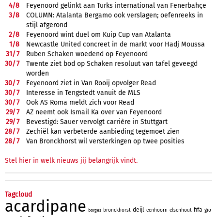
4/
8
Feyenoord gelinkt aan Turks international van Fenerbahçe
3/
8
COLUMN: Atalanta Bergamo ook verslagen; oefenreeks in
stijl afgerond
2/
8
Feyenoord wint duel om Kuip Cup van Atalanta
1/
8
Newcastle United concreet in de markt voor Hadj Moussa
31/
7
Ruben Schaken woedend op Feyenoord
30/
7
Twente ziet bod op Schaken resoluut van tafel geveegd
worden
30/
7
Feyenoord ziet in Van Rooij opvolger Read
30/
7
Interesse in Tengstedt vanuit de MLS
30/
7
Ook AS Roma meldt zich voor Read
29/
7
AZ neemt ook Ismail Ka over van Feyenoord
29/
7
Bevestigd: Sauer vervolgt carrière in Stuttgart
28/
7
Zechiël kan verbeterde aanbieding tegemoet zien
28/
7
Van Bronckhorst wil versterkingen op twee posities
Stel hier in welk nieuws jij belangrijk vindt.
Tagcloud
acardipane
deijl
fifa
bronckhorst
eenhoorn
elsenhout
gio
borges