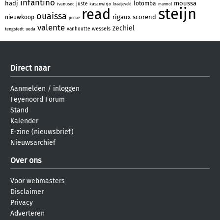
infantino
hadj
moussa
lotomba
juste
ivanusec
kasanwirjo
kraaijeveld
marmol
steijn
read
ouaissa
rigaux
scorend
nieuwkoop
persie
valente
zechiel
wessels
vanhoutte
tengstedt
ueda
Direct naar
Aanmelden
/
inloggen
Feyenoord Forum
Stand
Kalender
E-zine (nieuwsbrief)
Nieuwsarchief
Over ons
Voor webmasters
Disclaimer
Privacy
Adverteren