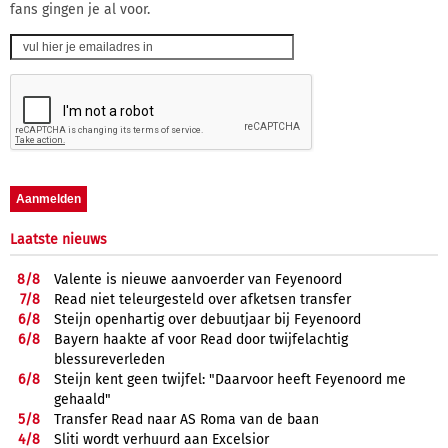
fans gingen je al voor.
Laatste nieuws
8/
8
Valente is nieuwe aanvoerder van Feyenoord
7/
8
Read niet teleurgesteld over afketsen transfer
6/
8
Steijn openhartig over debuutjaar bij Feyenoord
6/
8
Bayern haakte af voor Read door twijfelachtig
blessureverleden
6/
8
Steijn kent geen twijfel: "Daarvoor heeft Feyenoord me
gehaald"
5/
8
Transfer Read naar AS Roma van de baan
4/
8
Sliti wordt verhuurd aan Excelsior