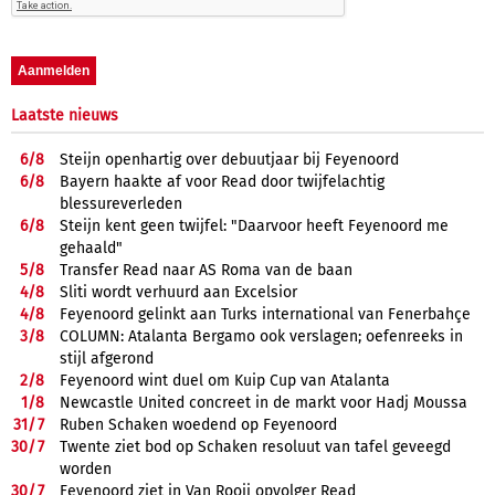
Laatste nieuws
6/
8
Steijn openhartig over debuutjaar bij Feyenoord
6/
8
Bayern haakte af voor Read door twijfelachtig
blessureverleden
6/
8
Steijn kent geen twijfel: "Daarvoor heeft Feyenoord me
gehaald"
5/
8
Transfer Read naar AS Roma van de baan
4/
8
Sliti wordt verhuurd aan Excelsior
4/
8
Feyenoord gelinkt aan Turks international van Fenerbahçe
3/
8
COLUMN: Atalanta Bergamo ook verslagen; oefenreeks in
stijl afgerond
2/
8
Feyenoord wint duel om Kuip Cup van Atalanta
1/
8
Newcastle United concreet in de markt voor Hadj Moussa
31/
7
Ruben Schaken woedend op Feyenoord
30/
7
Twente ziet bod op Schaken resoluut van tafel geveegd
worden
30/
7
Feyenoord ziet in Van Rooij opvolger Read