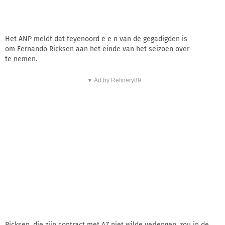
Het ANP meldt dat feyenoord e e n van de gegadigden is
om Fernando Ricksen aan het einde van het seizoen over
te nemen.
▼ Ad by Refinery89
Ricksen, die zijn contract met AZ niet wilde verlengen, zou in de