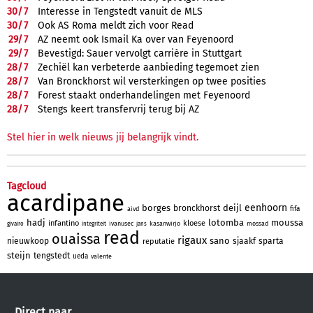
30/
7
Interesse in Tengstedt vanuit de MLS
30/
7
Ook AS Roma meldt zich voor Read
29/
7
AZ neemt ook Ismail Ka over van Feyenoord
29/
7
Bevestigd: Sauer vervolgt carrière in Stuttgart
28/
7
Zechiël kan verbeterde aanbieding tegemoet zien
28/
7
Van Bronckhorst wil versterkingen op twee posities
28/
7
Forest staakt onderhandelingen met Feyenoord
28/
7
Stengs keert transfervrij terug bij AZ
Stel hier in welk nieuws jij belangrijk vindt.
Tagcloud
acardipane
eenhoorn
borges
deijl
bronckhorst
fifa
aivd
hadj
lotomba
moussa
infantino
kloese
ivanusec
kasanwirjo
mossad
givairo
integriteit
jans
read
ouaissa
rigaux
sano
nieuwkoop
sjaakf
sparta
reputatie
steijn
tengstedt
ueda
valente
Direct naar