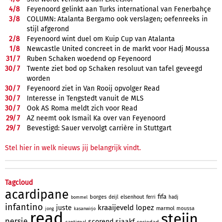
4/
8
Feyenoord gelinkt aan Turks international van Fenerbahçe
3/
8
COLUMN: Atalanta Bergamo ook verslagen; oefenreeks in
stijl afgerond
2/
8
Feyenoord wint duel om Kuip Cup van Atalanta
1/
8
Newcastle United concreet in de markt voor Hadj Moussa
31/
7
Ruben Schaken woedend op Feyenoord
30/
7
Twente ziet bod op Schaken resoluut van tafel geveegd
worden
30/
7
Feyenoord ziet in Van Rooij opvolger Read
30/
7
Interesse in Tengstedt vanuit de MLS
30/
7
Ook AS Roma meldt zich voor Read
29/
7
AZ neemt ook Ismail Ka over van Feyenoord
29/
7
Bevestigd: Sauer vervolgt carrière in Stuttgart
Stel hier in welk nieuws jij belangrijk vindt.
Tagcloud
acardipane
fifa
borges
elsenhout
deijl
ferri
hadj
bommel
infantino
kraaijeveld
lopez
juste
marmol
moussa
jong
kasanwirjo
read
steijn
persie
scorend
sjaakf