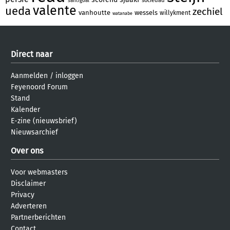
sociedad
santigoal
valente
ueda
zechiel
vanhoutte
wessels
willykment
watanabe
Direct naar
Aanmelden
/
inloggen
Feyenoord Forum
Stand
Kalender
E-zine (nieuwsbrief)
Nieuwsarchief
Over ons
Voor webmasters
Disclaimer
Privacy
Adverteren
Partnerberichten
Contact