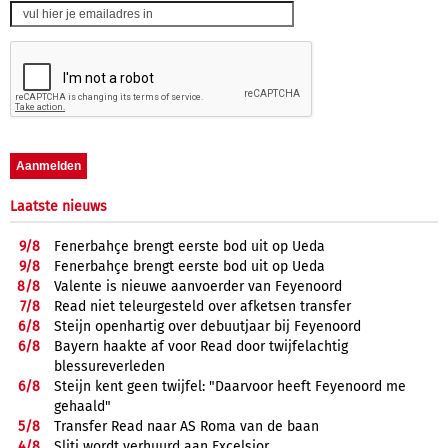
Laatste nieuws
9/
8
Fenerbahçe brengt eerste bod uit op Ueda
9/
8
Fenerbahçe brengt eerste bod uit op Ueda
8/
8
Valente is nieuwe aanvoerder van Feyenoord
7/
8
Read niet teleurgesteld over afketsen transfer
6/
8
Steijn openhartig over debuutjaar bij Feyenoord
6/
8
Bayern haakte af voor Read door twijfelachtig
blessureverleden
6/
8
Steijn kent geen twijfel: "Daarvoor heeft Feyenoord me
gehaald"
5/
8
Transfer Read naar AS Roma van de baan
4/
8
Sliti wordt verhuurd aan Excelsior