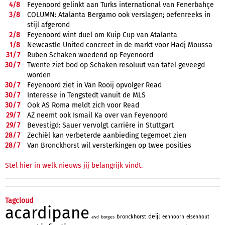
4/
8
Feyenoord gelinkt aan Turks international van Fenerbahçe
3/
8
COLUMN: Atalanta Bergamo ook verslagen; oefenreeks in
stijl afgerond
2/
8
Feyenoord wint duel om Kuip Cup van Atalanta
1/
8
Newcastle United concreet in de markt voor Hadj Moussa
31/
7
Ruben Schaken woedend op Feyenoord
30/
7
Twente ziet bod op Schaken resoluut van tafel geveegd
worden
30/
7
Feyenoord ziet in Van Rooij opvolger Read
30/
7
Interesse in Tengstedt vanuit de MLS
30/
7
Ook AS Roma meldt zich voor Read
29/
7
AZ neemt ook Ismail Ka over van Feyenoord
29/
7
Bevestigd: Sauer vervolgt carrière in Stuttgart
28/
7
Zechiël kan verbeterde aanbieding tegemoet zien
28/
7
Van Bronckhorst wil versterkingen op twee posities
Stel hier in welk nieuws jij belangrijk vindt.
Tagcloud
acardipane
deijl
bronckhorst
eenhoorn
elsenhout
borges
aivd