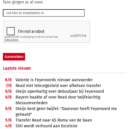
fans gingen je al voor.
Laatste nieuws
8/
8
Valente is Feyenoords nieuwe aanvoerder
7/
8
Read niet teleurgesteld over afketsen transfer
6/
8
Steijn openhartig over debuutjaar bij Feyenoord
6/
8
Bayern haakte af voor Read door twijfelachtig
blessureverleden
6/
8
Steijn kent geen twijfel: "Daarvoor heeft Feyenoord me
gehaald"
5/
8
Transfer Read naar AS Roma van de baan
4/
8
Sliti wordt verhuurd aan Excelsior