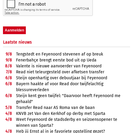
Laatste nieuws
9/
8
Tengstedt en Feyenoord stevenen af op breuk
9/
8
Fenerbahçe brengt eerste bod uit op Ueda
8/
8
Valente is nieuwe aanvoerder van Feyenoord
7/
8
Read niet teleurgesteld over afketsen transfer
6/
8
Steijn openhartig over debuutjaar bij Feyenoord
6/
8
Bayern haakte af voor Read door twijfelachtig
blessureverleden
6/
8
Steijn kent geen twijfel: "Daarvoor heeft Feyenoord me
gehaald"
5/
8
Transfer Read naar AS Roma van de baan
4/
8
KNVB zet Van den Kerkhof op derby met Sparta
4/
8
Weet Feyenoord de stadsderby en seizoensopener te
winnen van Sparta?
4/
8
Heb jij Ernst al in je favoriete opstelling gezet?