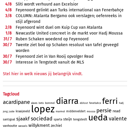
4/
8
Sliti wordt verhuurd aan Excelsior
4/
8
Feyenoord gelinkt aan Turks international van Fenerbahçe
3/
8
COLUMN: Atalanta Bergamo ook verslagen; oefenreeks in
stijl afgerond
2/
8
Feyenoord wint duel om Kuip Cup van Atalanta
1/
8
Newcastle United concreet in de markt voor Hadj Moussa
31/
7
Ruben Schaken woedend op Feyenoord
30/
7
Twente ziet bod op Schaken resoluut van tafel geveegd
worden
30/
7
Feyenoord ziet in Van Rooij opvolger Read
30/
7
Interesse in Tengstedt vanuit de MLS
Stel hier in welk nieuws jij belangrijk vindt.
Tagcloud
diarra
ferri
acardipane
bommel
alaves
betis
elshout
fenerbahce
hadj
lopez
persie
read
kraaijeveld
middenveldert
juste
marmol
jong
moussa
ueda
sociedad
valente
sjaakf
steijn
tengstedt
santigoal
sparta
willykment
zechiel
vanhoutte
wessels