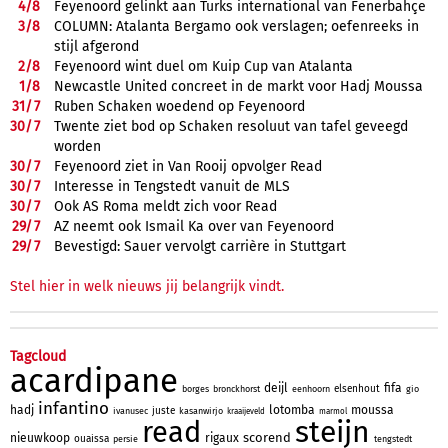
4/
8
Feyenoord gelinkt aan Turks international van Fenerbahçe
3/
8
COLUMN: Atalanta Bergamo ook verslagen; oefenreeks in
stijl afgerond
2/
8
Feyenoord wint duel om Kuip Cup van Atalanta
1/
8
Newcastle United concreet in de markt voor Hadj Moussa
31/
7
Ruben Schaken woedend op Feyenoord
30/
7
Twente ziet bod op Schaken resoluut van tafel geveegd
worden
30/
7
Feyenoord ziet in Van Rooij opvolger Read
30/
7
Interesse in Tengstedt vanuit de MLS
30/
7
Ook AS Roma meldt zich voor Read
29/
7
AZ neemt ook Ismail Ka over van Feyenoord
29/
7
Bevestigd: Sauer vervolgt carrière in Stuttgart
Stel hier in welk nieuws jij belangrijk vindt.
Tagcloud
acardipane
deijl
fifa
elsenhout
borges
bronckhorst
eenhoorn
gio
infantino
hadj
lotomba
moussa
juste
ivanusec
kasanwirjo
kraaijeveld
marmol
steijn
read
scorend
nieuwkoop
rigaux
ouaissa
persie
tengstedt