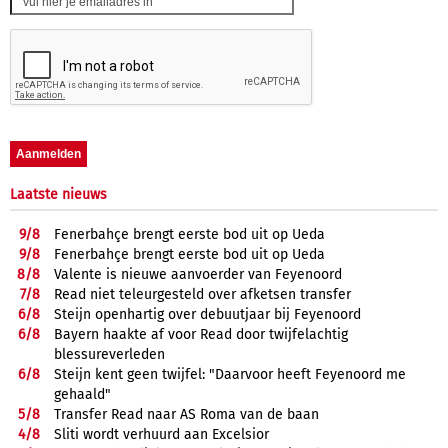
Laatste nieuws
9/
8
Fenerbahçe brengt eerste bod uit op Ueda
9/
8
Fenerbahçe brengt eerste bod uit op Ueda
8/
8
Valente is nieuwe aanvoerder van Feyenoord
7/
8
Read niet teleurgesteld over afketsen transfer
6/
8
Steijn openhartig over debuutjaar bij Feyenoord
6/
8
Bayern haakte af voor Read door twijfelachtig
blessureverleden
6/
8
Steijn kent geen twijfel: "Daarvoor heeft Feyenoord me
gehaald"
5/
8
Transfer Read naar AS Roma van de baan
4/
8
Sliti wordt verhuurd aan Excelsior