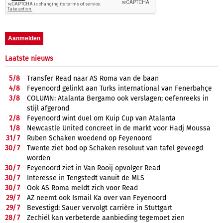
Laatste nieuws
5/
8
Transfer Read naar AS Roma van de baan
4/
8
Feyenoord gelinkt aan Turks international van Fenerbahçe
3/
8
COLUMN: Atalanta Bergamo ook verslagen; oefenreeks in
stijl afgerond
2/
8
Feyenoord wint duel om Kuip Cup van Atalanta
1/
8
Newcastle United concreet in de markt voor Hadj Moussa
31/
7
Ruben Schaken woedend op Feyenoord
30/
7
Twente ziet bod op Schaken resoluut van tafel geveegd
worden
30/
7
Feyenoord ziet in Van Rooij opvolger Read
30/
7
Interesse in Tengstedt vanuit de MLS
30/
7
Ook AS Roma meldt zich voor Read
29/
7
AZ neemt ook Ismail Ka over van Feyenoord
29/
7
Bevestigd: Sauer vervolgt carrière in Stuttgart
28/
7
Zechiël kan verbeterde aanbieding tegemoet zien