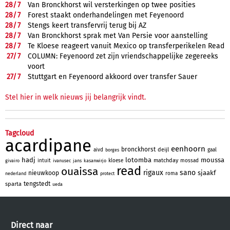
28/
7
Van Bronckhorst wil versterkingen op twee posities
28/
7
Forest staakt onderhandelingen met Feyenoord
28/
7
Stengs keert transfervrij terug bij AZ
28/
7
Van Bronckhorst sprak met Van Persie voor aanstelling
28/
7
Te Kloese reageert vanuit Mexico op transferperikelen Read
27/
7
COLUMN: Feyenoord zet zijn vriendschappelijke zegereeks
voort
27/
7
Stuttgart en Feyenoord akkoord over transfer Sauer
Stel hier in welk nieuws jij belangrijk vindt.
Tagcloud
acardipane
eenhoorn
bronckhorst
deijl
aivd
gaal
borges
hadj
lotomba
moussa
matchday
intuit
kloese
mossad
givairo
ivanusec
jans
kasanwirjo
read
ouaissa
rigaux
sano
sjaakf
nieuwkoop
roma
nederland
protect
tengstedt
sparta
ueda
Direct naar