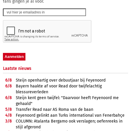
fans gingen je al voor.
Laatste nieuws
6/
8
Steijn openhartig over debuutjaar bij Feyenoord
6/
8
Bayern haakte af voor Read door twijfelachtig
blessureverleden
6/
8
Steijn kent geen twijfel: "Daarvoor heeft Feyenoord me
gehaald"
5/
8
Transfer Read naar AS Roma van de baan
4/
8
Feyenoord gelinkt aan Turks international van Fenerbahçe
3/
8
COLUMN: Atalanta Bergamo ook verslagen; oefenreeks in
stijl afgerond