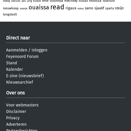
hadj
lotomba
moussa
knvb
matchday
kloese
mossad
nederland
ivanusec
jans
jong
read
ouaissa
rigaux
sano
sjaakf
steijn
nieuwkoop
sparta
oranje
roma
tengstedt
Direct naar
Aanmelden
/
inloggen
Feyenoord Forum
Stand
Kalender
E-zine (nieuwsbrief)
Nieuwsarchief
Over ons
Voor webmasters
Disclaimer
Privacy
Adverteren
Partnerberichten