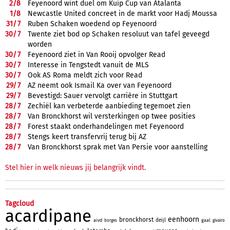
2/
8
Feyenoord wint duel om Kuip Cup van Atalanta
1/
8
Newcastle United concreet in de markt voor Hadj Moussa
31/
7
Ruben Schaken woedend op Feyenoord
30/
7
Twente ziet bod op Schaken resoluut van tafel geveegd
worden
30/
7
Feyenoord ziet in Van Rooij opvolger Read
30/
7
Interesse in Tengstedt vanuit de MLS
30/
7
Ook AS Roma meldt zich voor Read
29/
7
AZ neemt ook Ismail Ka over van Feyenoord
29/
7
Bevestigd: Sauer vervolgt carrière in Stuttgart
28/
7
Zechiël kan verbeterde aanbieding tegemoet zien
28/
7
Van Bronckhorst wil versterkingen op twee posities
28/
7
Forest staakt onderhandelingen met Feyenoord
28/
7
Stengs keert transfervrij terug bij AZ
28/
7
Van Bronckhorst sprak met Van Persie voor aanstelling
Stel hier in welk nieuws jij belangrijk vindt.
Tagcloud
acardipane
eenhoorn
bronckhorst
deijl
aivd
gaal
borges
givairo