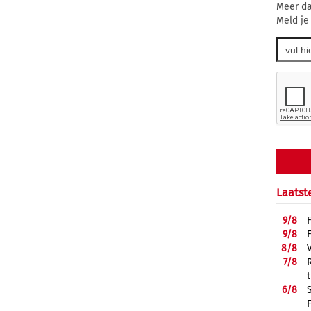
Meer da
Meld je
Laatst
9/
8
9/
8
8/
8
7/
8
6/
8