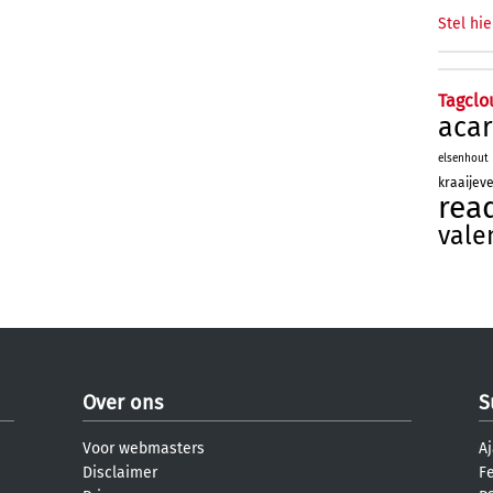
Stel hie
Tagclo
aca
elsenhout
kraaijev
rea
vale
Over ons
S
Voor webmasters
Aj
Disclaimer
F