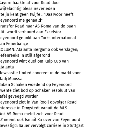
Bayern haakte af voor Read door
twijfelachtig blessureverleden
Steijn kent geen twijfel: "Daarvoor heeft
Feyenoord me gehaald"
Transfer Read naar AS Roma van de baan
Sliti wordt verhuurd aan Excelsior
Feyenoord gelinkt aan Turks international
van Fenerbahçe
COLUMN: Atalanta Bergamo ook verslagen;
oefenreeks in stijl afgerond
Feyenoord wint duel om Kuip Cup van
Atalanta
Newcastle United concreet in de markt voor
Hadj Moussa
Ruben Schaken woedend op Feyenoord
Twente ziet bod op Schaken resoluut van
tafel geveegd worden
Feyenoord ziet in Van Rooij opvolger Read
Interesse in Tengstedt vanuit de MLS
Ook AS Roma meldt zich voor Read
AZ neemt ook Ismail Ka over van Feyenoord
Bevestigd: Sauer vervolgt carrière in Stuttgart