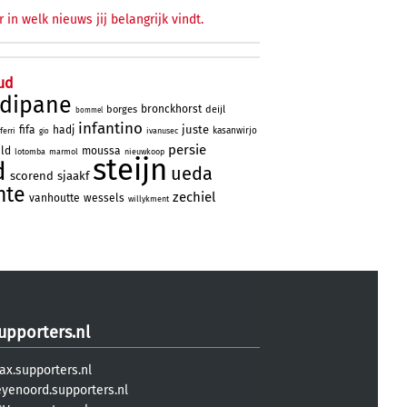
r in welk nieuws jij belangrijk vindt.
ud
rdipane
bronckhorst
borges
deijl
bommel
infantino
juste
fifa
hadj
kasanwirjo
ferri
ivanusec
gio
persie
eld
moussa
lotomba
marmol
nieuwkoop
steijn
d
ueda
scorend
sjaakf
nte
zechiel
vanhoutte
wessels
willykment
upporters.nl
ax.supporters.nl
eyenoord.supporters.nl