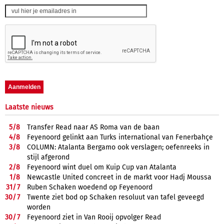
Laatste nieuws
5/
8
Transfer Read naar AS Roma van de baan
4/
8
Feyenoord gelinkt aan Turks international van Fenerbahçe
3/
8
COLUMN: Atalanta Bergamo ook verslagen; oefenreeks in
stijl afgerond
2/
8
Feyenoord wint duel om Kuip Cup van Atalanta
1/
8
Newcastle United concreet in de markt voor Hadj Moussa
31/
7
Ruben Schaken woedend op Feyenoord
30/
7
Twente ziet bod op Schaken resoluut van tafel geveegd
worden
30/
7
Feyenoord ziet in Van Rooij opvolger Read