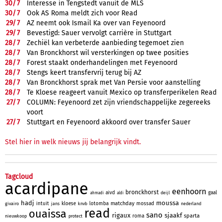
30/
7
Interesse in Tengstedt vanuit de MLS
30/
7
Ook AS Roma meldt zich voor Read
29/
7
AZ neemt ook Ismail Ka over van Feyenoord
29/
7
Bevestigd: Sauer vervolgt carrière in Stuttgart
28/
7
Zechiël kan verbeterde aanbieding tegemoet zien
28/
7
Van Bronckhorst wil versterkingen op twee posities
28/
7
Forest staakt onderhandelingen met Feyenoord
28/
7
Stengs keert transfervrij terug bij AZ
28/
7
Van Bronckhorst sprak met Van Persie voor aanstelling
28/
7
Te Kloese reageert vanuit Mexico op transferperikelen Read
27/
7
COLUMN: Feyenoord zet zijn vriendschappelijke zegereeks
voort
27/
7
Stuttgart en Feyenoord akkoord over transfer Sauer
Stel hier in welk nieuws jij belangrijk vindt.
Tagcloud
acardipane
eenhoorn
bronckhorst
aivd
gaal
deijl
ahmadi
aldi
hadj
moussa
matchday
intuit
kloese
lotomba
mossad
givairo
jans
knvb
nederland
read
ouaissa
sano
rigaux
sjaakf
sparta
roma
nieuwkoop
protect