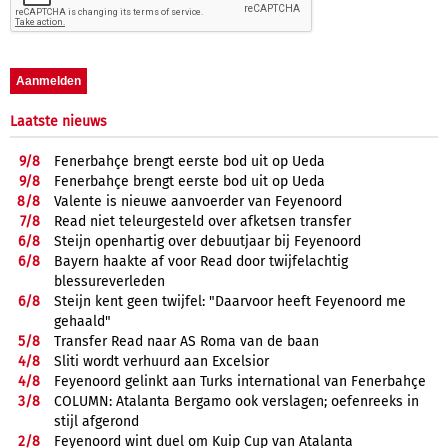
Laatste nieuws
9/
8
Fenerbahçe brengt eerste bod uit op Ueda
9/
8
Fenerbahçe brengt eerste bod uit op Ueda
8/
8
Valente is nieuwe aanvoerder van Feyenoord
7/
8
Read niet teleurgesteld over afketsen transfer
6/
8
Steijn openhartig over debuutjaar bij Feyenoord
6/
8
Bayern haakte af voor Read door twijfelachtig
blessureverleden
6/
8
Steijn kent geen twijfel: "Daarvoor heeft Feyenoord me
gehaald"
5/
8
Transfer Read naar AS Roma van de baan
4/
8
Sliti wordt verhuurd aan Excelsior
4/
8
Feyenoord gelinkt aan Turks international van Fenerbahçe
3/
8
COLUMN: Atalanta Bergamo ook verslagen; oefenreeks in
stijl afgerond
2/
8
Feyenoord wint duel om Kuip Cup van Atalanta