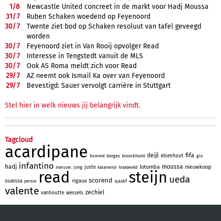
1/
8
Newcastle United concreet in de markt voor Hadj Moussa
31/
7
Ruben Schaken woedend op Feyenoord
30/
7
Twente ziet bod op Schaken resoluut van tafel geveegd
worden
30/
7
Feyenoord ziet in Van Rooij opvolger Read
30/
7
Interesse in Tengstedt vanuit de MLS
30/
7
Ook AS Roma meldt zich voor Read
29/
7
AZ neemt ook Ismail Ka over van Feyenoord
29/
7
Bevestigd: Sauer vervolgt carrière in Stuttgart
Stel hier in welk nieuws jij belangrijk vindt.
Tagcloud
acardipane
deijl
fifa
elsenhout
borges
bronckhorst
gio
bommel
infantino
hadj
moussa
lotomba
nieuwkoop
juste
jong
ivanusec
kasanwirjo
kraaijeveld
read
steijn
ueda
scorend
rigaux
ouaissa
persie
sjaakf
valente
zechiel
vanhoutte
wessels