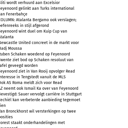
Sliti wordt verhuurd aan Excelsior
Feyenoord gelinkt aan Turks international
van Fenerbahçe
COLUMN: Atalanta Bergamo ook verslagen;
oefenreeks in stijl afgerond
Feyenoord wint duel om Kuip Cup van
Atalanta
Newcastle United concreet in de markt voor
Hadj Moussa
Ruben Schaken woedend op Feyenoord
Twente ziet bod op Schaken resoluut van
tafel geveegd worden
Feyenoord ziet in Van Rooij opvolger Read
Interesse in Tengstedt vanuit de MLS
Ook AS Roma meldt zich voor Read
AZ neemt ook Ismail Ka over van Feyenoord
Bevestigd: Sauer vervolgt carrière in Stuttgart
Zechiël kan verbeterde aanbieding tegemoet
zien
Van Bronckhorst wil versterkingen op twee
posities
Forest staakt onderhandelingen met