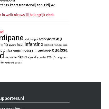
Feyenoord
Stengs keert transfervrij terug bij AZ
r in welk nieuws jij belangrijk vindt.
ud
rdipane
bronckhorst
deijl
borges
aivd
infantino
rn
hadj
fifa
givairo
ivanusec
integriteit
jans
ouaissa
moussa
lotomba
nieuwkoop
mossad
ad
steijn
rigaux
sjaakf
sparta
reputatie
tengstedt
nte
vanhoutte
zechiel
upporters.nl
ax.supporters.nl