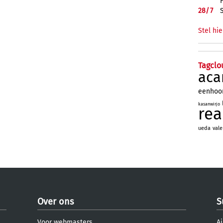
28/
7
Stel hie
Tagclo
aca
eenhoo
kasanwirjo
re
ueda
vale
Over ons
S
Voor webmasters
Aj