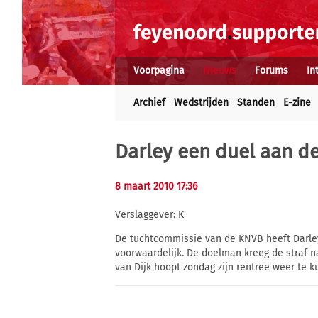
Voorpagina
Nieuws
Forums
In
Archief
Wedstrijden
Standen
E-zine
Darley een duel aan de
8 maart 2010 17:36
Verslaggever: K
De tuchtcommissie van de KNVB heeft Darle
voorwaardelijk. De doelman kreeg de straf na
van Dijk hoopt zondag zijn rentree weer te 