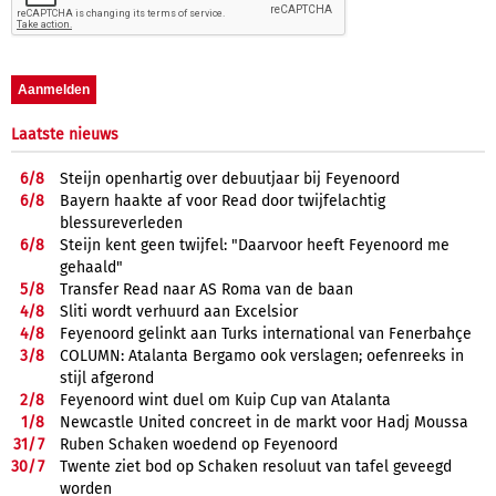
Laatste nieuws
6/
8
Steijn openhartig over debuutjaar bij Feyenoord
6/
8
Bayern haakte af voor Read door twijfelachtig
blessureverleden
6/
8
Steijn kent geen twijfel: "Daarvoor heeft Feyenoord me
gehaald"
5/
8
Transfer Read naar AS Roma van de baan
4/
8
Sliti wordt verhuurd aan Excelsior
4/
8
Feyenoord gelinkt aan Turks international van Fenerbahçe
3/
8
COLUMN: Atalanta Bergamo ook verslagen; oefenreeks in
stijl afgerond
2/
8
Feyenoord wint duel om Kuip Cup van Atalanta
1/
8
Newcastle United concreet in de markt voor Hadj Moussa
31/
7
Ruben Schaken woedend op Feyenoord
30/
7
Twente ziet bod op Schaken resoluut van tafel geveegd
worden