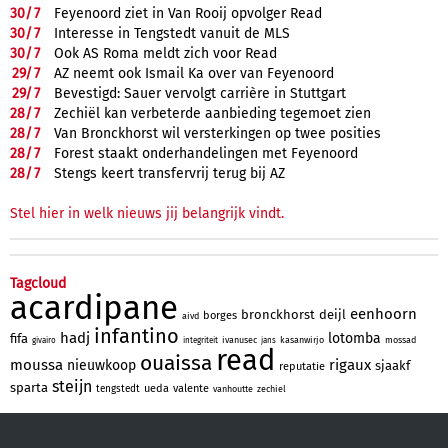
30/
7
Feyenoord ziet in Van Rooij opvolger Read
30/
7
Interesse in Tengstedt vanuit de MLS
30/
7
Ook AS Roma meldt zich voor Read
29/
7
AZ neemt ook Ismail Ka over van Feyenoord
29/
7
Bevestigd: Sauer vervolgt carrière in Stuttgart
28/
7
Zechiël kan verbeterde aanbieding tegemoet zien
28/
7
Van Bronckhorst wil versterkingen op twee posities
28/
7
Forest staakt onderhandelingen met Feyenoord
28/
7
Stengs keert transfervrij terug bij AZ
Stel hier in welk nieuws jij belangrijk vindt.
Tagcloud
acardipane
eenhoorn
bronckhorst
deijl
borges
aivd
infantino
hadj
lotomba
fifa
ivanusec
kasanwirjo
mossad
givairo
integriteit
jans
read
ouaissa
moussa
rigaux
nieuwkoop
sjaakf
reputatie
steijn
sparta
ueda
valente
tengstedt
vanhoutte
zechiel